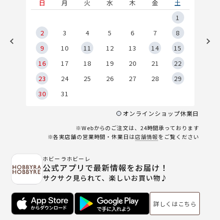
土
日
月
火
水
木
金
土
5
1
2
2
3
4
5
6
7
8
9
9
10
11
12
13
14
15
6
16
17
18
19
20
21
22
23
24
25
26
27
28
29
30
31
オンラインショップ休業日
※Webからのご注文は、24時間承っております
※各実店舗の営業時間・休業日は
店舗情報
をご覧ください
ホビーラホビーレ
公式アプリで最新情報をお届け！
サクサク見られて、楽しいお買い物♪
詳しくはこちら