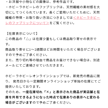
・お洋服や小物などの画像は、参考作品です。
・ホビーラホビーレのファブリックは、天然繊維の素材感を大
切にしてつくられています。長くご愛用いただくために、天然
繊維の特徴・お取り扱い方法につきましては
＜ホビーラホビー
レのファブリックについて＞
をご覧ください。
【在庫表示について】
この商品の「△」は在庫少量もしくは商品取り寄せの表示で
す。
商品取り寄せに1～2週間ほどお時間をいただく場合がございま
すので予めご了承ください。
また、売り切れ等の理由で商品をお届けできない場合は、別途
メールにてご連絡させていただきます。
ホビーラホビーレオンラインショップでは、新発売の商品に限
り、 発売日から一定期間オンラインショップ単独の在庫にてご
提供いたしております。
そのため、
一度在庫切れ「×」と表示された商品が実店舗と在
庫を共有できるようになった時点で在庫ありの表示へと変わる
場合がございます
ので予めご了承ください。