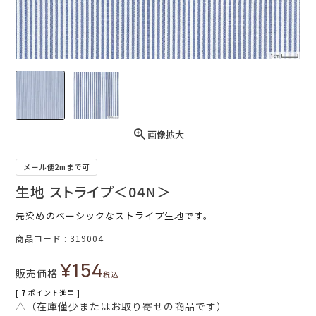
画像拡大
メール便2mまで可
生地 ストライプ＜04N＞
先染めのベーシックなストライプ生地です。
商品コード
319004
¥
154
販売価格
税込
[
7
ポイント進呈 ]
△（在庫僅少またはお取り寄せの商品です）