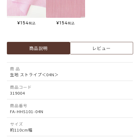
¥
154
¥
154
税込
税込
商品説明
レビュー
商 品
生地 ストライプ＜04N＞
商品コード
319004
商品番号
FA-HHS101-04N
サイズ
約110cm幅