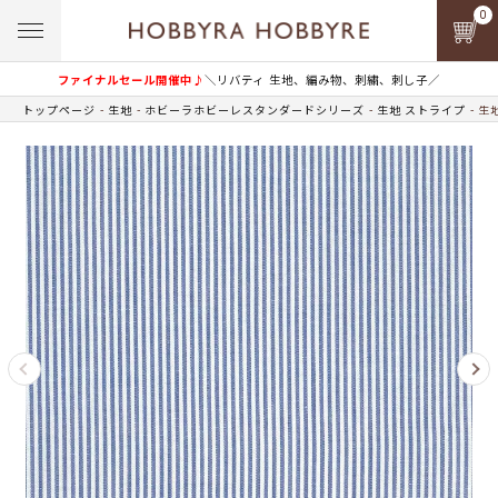
0
ファイナルセール開催中♪
＼リバティ 生地、編み物、刺繍、刺し子／
トップページ
生地
ホビーラホビーレスタンダードシリーズ
生地 ストライプ
生地