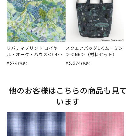
リバティプリント ロイヤ
スクエアバッグL＜ムーミン
ル・オーク・ハウス＜04G
＞＜N6＞（材料セット）
＞生地 （ホビーラホビーレ
¥374
¥3,674
(税込)
(税込)
オリジナル）2026SS
他のお客様はこちらの商品も見て
います