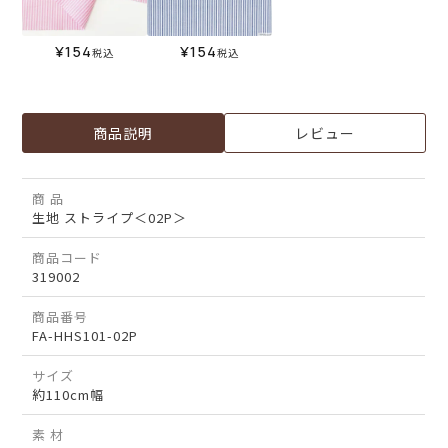
¥
154
¥
154
税込
税込
商品説明
レビュー
商 品
生地 ストライプ＜02P＞
商品コード
319002
商品番号
FA-HHS101-02P
サイズ
約110cm幅
素 材