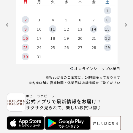
土
日
月
火
水
木
金
土
5
1
2
2
3
4
5
6
7
8
9
9
10
11
12
13
14
15
6
16
17
18
19
20
21
22
23
24
25
26
27
28
29
30
31
オンラインショップ休業日
※Webからのご注文は、24時間承っております
※各実店舗の営業時間・休業日は
店舗情報
をご覧ください
ホビーラホビーレ
公式アプリで最新情報をお届け！
サクサク見られて、楽しいお買い物♪
詳しくはこちら