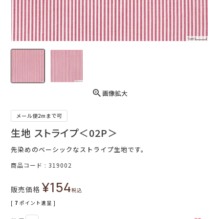
画像拡大
メール便2mまで可
生地 ストライプ＜02P＞
先染めのベーシックなストライプ生地です。
商品コード
319002
¥
154
販売価格
税込
[
7
ポイント進呈 ]