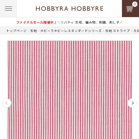
0
ファイナルセール開催中♪
＼リバティ 生地、編み物、刺繍、刺し子／
トップページ
生地
ホビーラホビーレスタンダードシリーズ
生地 ストライプ
生地