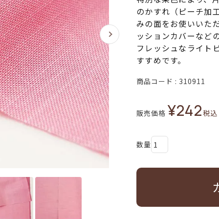
のかすれ（ピーチ加
みの面をお使いいた
ッションカバーなど
フレッシュなライト
すすめです。
商品コード
310911
¥
242
販売価格
税込