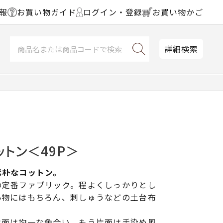
報
お買い物ガイド
ログイン・登録
お買い物かご
詳細検索
ットン＜49P＞
素朴なコットン。
の定番ファブリック。程よくしっかりとし
小物にはもちろん、刺しゅうなどの土台布
片面は均一な色合い、もう片面は手染め風