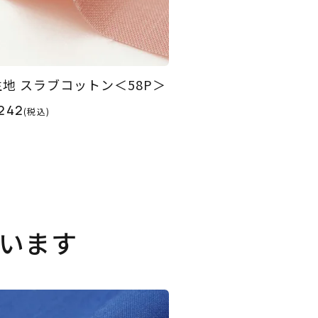
生地 スラブコットン＜58P＞
242
(税込)
います