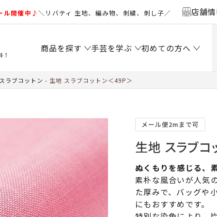
店舗情
ール開催中♪
＼リバティ 生地、編み物、刺繍、刺し子／
商品を探す
手芸を学ぶ
初めての方へ
料！
 スラブコットン
生地 スラブコットン＜49P＞
メール便2mまで可
生地 スラブコ
ぬくもりを感じる、
素朴な風合いが人気
た厚みで、バッグや
にもおすすめです。
特別な染色により、