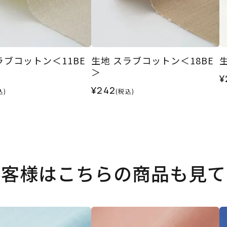
ラブコットン＜11BE
生地 スラブコットン＜18BE
＞
¥
¥242
込)
(税込)
お客様はこちらの商品も見て