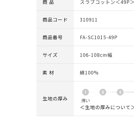
商 品
スラブコットン＜49P
商品コード
310911
商品番号
FA-SC1015-49P
サイズ
106-108cm幅
素 材
綿100%
生地の厚み
＜生地の厚みについて