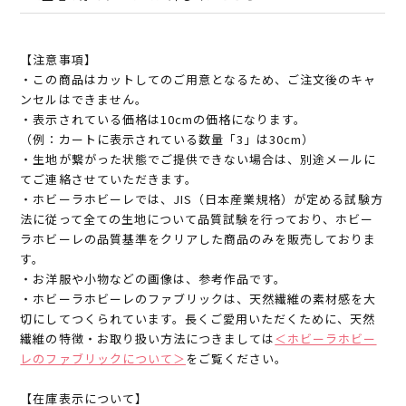
【注意事項】
・この商品はカットしてのご用意となるため、ご注文後のキャ
ンセルはできません。
・表示されている価格は10cmの価格になります。
（例：カートに表示されている数量「3」は30cm）
・生地が繋がった状態でご提供できない場合は、別途メールに
てご連絡させていただきます。
・ホビーラホビーレでは、JIS（日本産業規格）が定める試験方
法に従って全ての生地について品質試験を行っており、ホビー
ラホビーレの品質基準をクリアした商品のみを販売しておりま
す。
・お洋服や小物などの画像は、参考作品です。
・ホビーラホビーレのファブリックは、天然繊維の素材感を大
切にしてつくられています。長くご愛用いただくために、天然
繊維の特徴・お取り扱い方法につきましては
＜ホビーラホビー
レのファブリックについて＞
をご覧ください。
【在庫表示について】