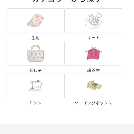
生地
キット
刺し子
編み物
ミシン
ソーイングボックス