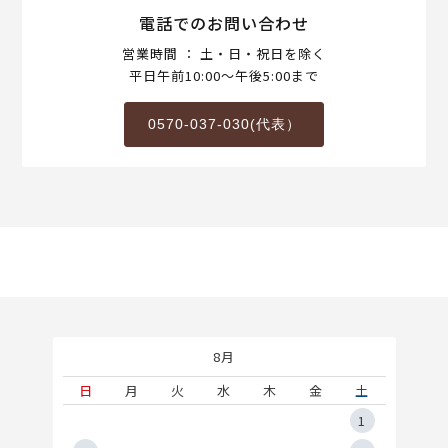
電話でのお問い合わせ
営業時間 ： 土・日・祝日を除く
平日午前10:00～午後5:00まで
0570-037-030(代表）
8月
土
日
月
火
水
木
金
土
5
1