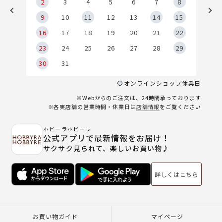
2
2
3
4
5
6
7
8
9
9
10
11
12
13
14
15
6
16
17
18
19
20
21
22
23
24
25
26
27
28
29
30
31
オンラインショップ休業日
※Webからのご注文は、24時間承っております
※各実店舗の営業時間・休業日は
店舗情報
をご覧ください
ホビーラホビーレ
公式アプリで最新情報をお届け！
サクサク見られて、楽しいお買い物♪
詳しくはこちら
お買い物ガイド
マイページ