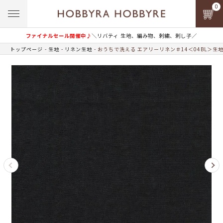
0
ファイナルセール開催中♪
＼リバティ 生地、編み物、刺繍、刺し子／
トップページ
生地
リネン生地
おうちで洗える エアリーリネン＃14＜04BL＞生