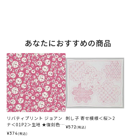
あなたにおすすめの商品
リバティプリント ジョアン
刺し子 寄せ模様＜桜＞2
ナ＜01P2＞生地 ★復刻色
¥572
(税込)
（ホビーラホビーレオリジ
¥374
(税込)