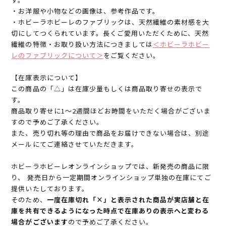
・お洋服や小物などの画像は、参考作品です。
・ホビーラホビーレのファブリックは、天然繊維の素材感を大
切にしてつくられています。長くご愛用いただくために、天然
繊維の特徴・お取り扱い方法につきましては
＜ホビーラホビー
レのファブリックについて＞
をご覧ください。
【在庫表示について】
この商品の「△」は在庫少量もしくは商品取り寄せの表示で
す。
商品取り寄せに1～2週間ほどお時間をいただく場合がございま
すので予めご了承ください。
また、売り切れ等の理由で商品をお届けできない場合は、別途
メールにてご連絡させていただきます。
ホビーラホビーレオンラインショップでは、新発売の商品に限
り、 発売日から一定期間オンラインショップ単独の在庫にてご
提供いたしております。
そのため、
一度在庫切れ「×」と表示された商品が実店舗と在
庫を共有できるようになった時点で在庫ありの表示へと変わる
場合がございます
ので予めご了承ください。