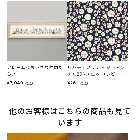
ナル）2026SS
フレーム＜ちいさな仲間た
リバティプリント ジョアン
ち＞
ナ＜29N＞生地 （ホビーラ
ホビーレオリジナル）2025
¥7,040
¥261
(税込)
(税込)
SS
他のお客様はこちらの商品も見て
います