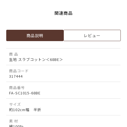
関連商品
商品説明
レビュー
商 品
生地 スラブコットン＜68BE＞
商品コード
317444
商品番号
FA-SC1015-68BE
サイズ
約102cm幅 半折
素 材
綿100%