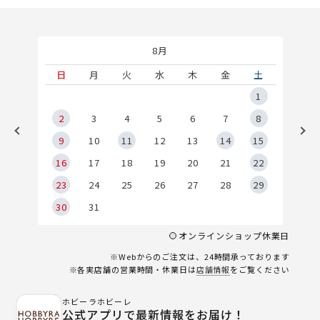
8月
土
日
月
火
水
木
金
土
5
1
2
2
3
4
5
6
7
8
9
9
10
11
12
13
14
15
6
16
17
18
19
20
21
22
23
24
25
26
27
28
29
30
31
オンラインショップ休業日
※Webからのご注文は、24時間承っております
※各実店舗の営業時間・休業日は
店舗情報
をご覧ください
ホビーラホビーレ
公式アプリで最新情報をお届け！