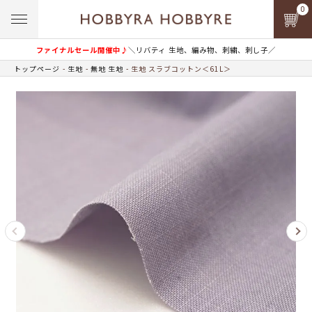
0
ファイナルセール開催中♪
＼リバティ 生地、編み物、刺繍、刺し子／
トップページ
生地
無地 生地
生地 スラブコットン＜61L＞