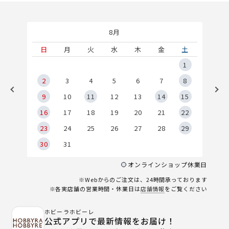
8月
土
日
月
火
水
木
金
土
5
1
2
2
3
4
5
6
7
8
9
9
10
11
12
13
14
15
6
16
17
18
19
20
21
22
23
24
25
26
27
28
29
30
31
オンラインショップ休業日
※Webからのご注文は、24時間承っております
※各実店舗の営業時間・休業日は
店舗情報
をご覧ください
ホビーラホビーレ
公式アプリで最新情報をお届け！