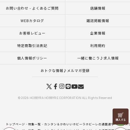
お問い合わせ - よくあるご質問
店舗情報
WEBカタログ
雑誌掲載情報
お客様レビュー
企業情報
特定商取引法表記
利用規約
個人情報ポリシー
一緒に働こう♪求人情報
おトクな情報♪メルマガ登録
© 2026 HOBBYRA HOBBYRE CORPORATION ALL Rights Reserved
リリヤン
フェア
トップページ
特集一覧
カンタン＆かわいいホビーラホビーレの通園通学
生地 ス