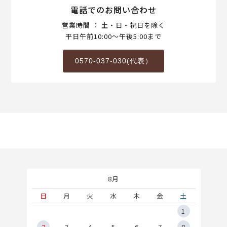
電話でのお問い合わせ
営業時間 ： 土・日・祝日を除く
平日午前10:00～午後5:00まで
0570-037-030(代表）
8月
土
日
月
火
水
木
金
土
5
1
2
2
3
4
5
6
7
8