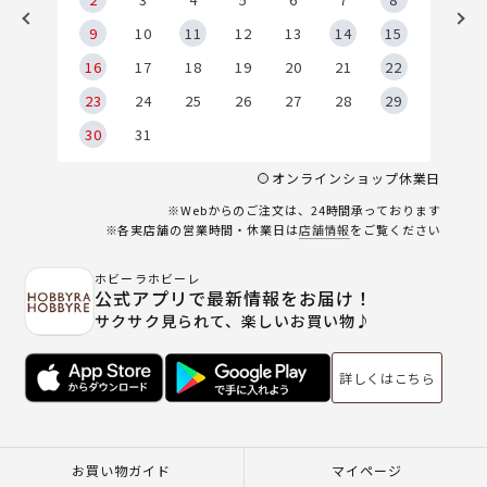
9
9
10
11
12
13
14
15
6
16
17
18
19
20
21
22
23
24
25
26
27
28
29
30
31
オンラインショップ休業日
※Webからのご注文は、24時間承っております
※各実店舗の営業時間・休業日は
店舗情報
をご覧ください
ホビーラホビーレ
公式アプリで最新情報をお届け！
サクサク見られて、楽しいお買い物♪
詳しくはこちら
お買い物ガイド
マイページ