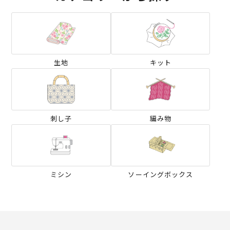
生地
キット
刺し子
編み物
ミシン
ソーイングボックス