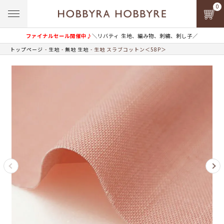
0
ファイナルセール開催中♪
＼リバティ 生地、編み物、刺繍、刺し子／
トップページ
生地
無地 生地
生地 スラブコットン＜58P＞