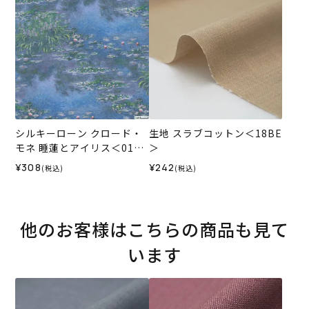
シルキーローン クロード・
生地 スラブコットン＜18BE
モネ 睡蓮とアイリス＜01B
＞
＞生地 ホビーラホビーレデ
¥308
¥242
(税込)
(税込)
ザインコレクション
他のお客様はこちらの商品も見て
います