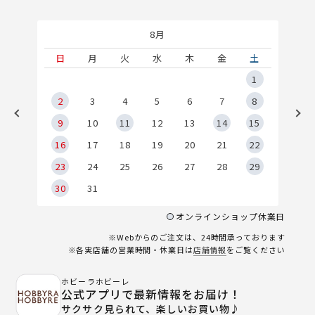
8月
土
日
月
火
水
木
金
土
5
1
2
2
3
4
5
6
7
8
9
9
10
11
12
13
14
15
6
16
17
18
19
20
21
22
23
24
25
26
27
28
29
30
31
オンラインショップ休業日
※Webからのご注文は、24時間承っております
※各実店舗の営業時間・休業日は
店舗情報
をご覧ください
ホビーラホビーレ
公式アプリで最新情報をお届け！
サクサク見られて、楽しいお買い物♪