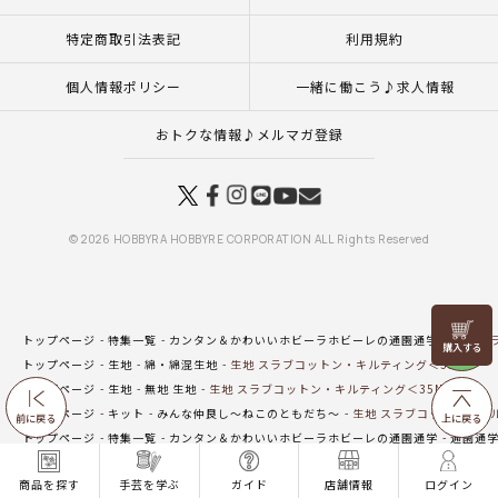
特定商取引法表記
利用規約
個人情報ポリシー
一緒に働こう♪求人情報
おトクな情報♪メルマガ登録
© 2026 HOBBYRA HOBBYRE CORPORATION ALL Rights Reserved
リリヤン
トップページ
特集一覧
カンタン＆かわいいホビーラホビーレの通園通学
生地 ス
フェア
トップページ
生地
綿・綿混生地
生地 スラブコットン・キルティング＜35N＞
トップページ
生地
無地 生地
生地 スラブコットン・キルティング＜35N＞
トップページ
キット
みんな仲良し～ねこのともだち～
生地 スラブコットン・キル
前に戻る
上に戻る
トップページ
特集一覧
カンタン＆かわいいホビーラホビーレの通園通学
通園通
トップページ
特集一覧
カンタン＆かわいいホビーラホビーレの通園通学
通園通
商品を探す
手芸を学ぶ
ガイド
店舗情報
ログイン
トップページ
生地
キルティング生地
生地 スラブコットン・キルティング＜35N