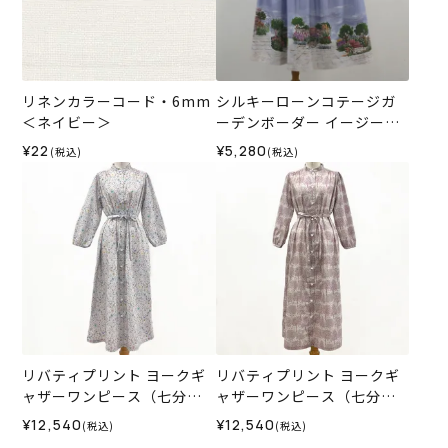
リネンカラーコード・6mm
シルキーローンコテージガ
＜ネイビー＞
ーデンボーダー イージース
カート（80㎝）＜Mサイズ
¥22
¥5,280
(税込)
(税込)
＞35B
リバティプリント ヨークギ
リバティプリント ヨークギ
ャザーワンピース（七分
ャザーワンピース（七分
袖）＜Lサイズ＞35M
袖）＜Lサイズ＞35K
¥12,540
¥12,540
(税込)
(税込)