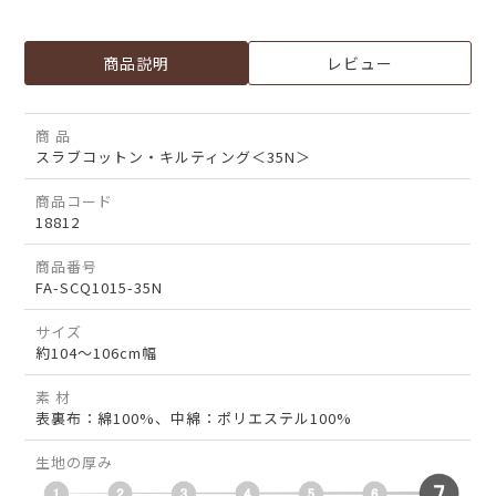
商品説明
レビュー
商 品
スラブコットン・キルティング＜35N＞
商品コード
18812
商品番号
FA-SCQ1015-35N
サイズ
約104～106cm幅
素 材
表裏布：綿100%、中綿：ポリエステル100%
生地の厚み