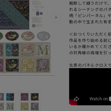
裁断して縫うだけで、
れるシーチングのパ
柄「ピンパーネル」
動の中で生まれた有
＜おつくりいただく
作品を作り始める前
いるか確かめてくだ
の対角線の両端を引
北斎のパネルクロス