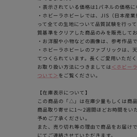
・表示されている価格は1パネルの価格に
・ホビーラホビーレでは、JIS（日本産
って全ての生地について品質試験を行っ
質基準をクリアした商品のみを販売して
・お洋服や小物などの画像は、参考作品
・ホビーラホビーレのファブリックは、
てつくられています。長くご愛用いただ
お取り扱い方法につきましては
＜ホビー
ついて＞
をご覧ください。
【在庫表示について】
この商品の「△」は在庫少量もしくは商
商品取り寄せに1～2週間ほどお時間をい
予めご了承ください。
また、売り切れ等の理由で商品をお届け
にてご連絡させていただきます。