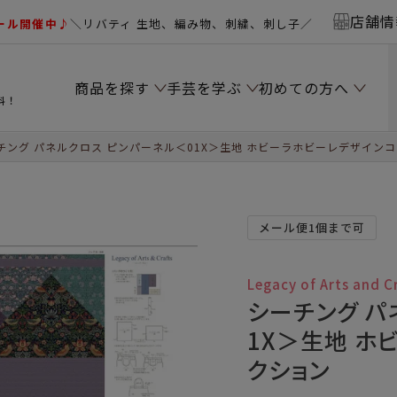
店舗情
ール開催中♪
＼リバティ 生地、編み物、刺繍、刺し子／
商品を探す
手芸を学ぶ
初めての方へ
料！
チング パネルクロス ピンパーネル＜01X＞生地 ホビーラホビーレデザイン
メール便1個まで可
Legacy of Arts and C
シーチング パ
1X＞生地 ホ
クション