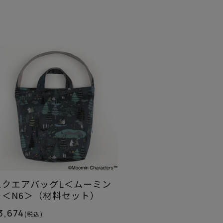
スクエアバッグL＜ムーミン
＞＜N6＞（材料セット）
3,674
(税込)