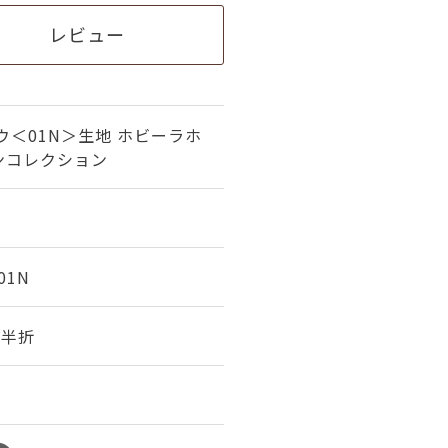
レビュー
ウ＜01N＞生地 ホビーラホ
ンコレクション
01N
幅 半折