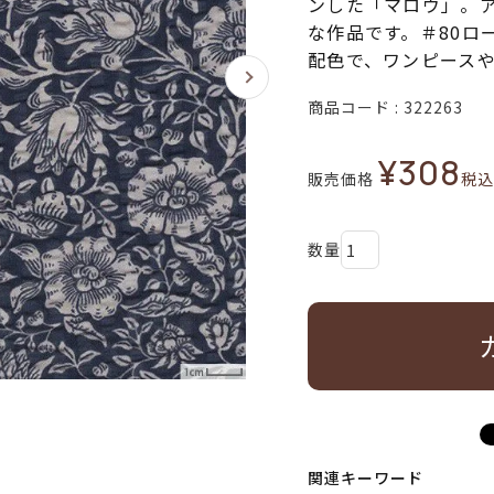
ンした「マロウ」。
な作品です。＃80ロ
配色で、ワンピース
商品コード
322263
¥
308
販売価格
税込
関連キーワード