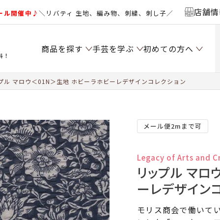
店舗情
ール開催中♪
＼リバティ 生地、編み物、刺繍、刺し子／
商品を探す
手芸を学ぶ
初めての方へ
料！
プル マロウ＜01N＞生地 ホビーラホビーレデザインコレクション
メール便2mまで可
Legacy of Arts and C
リップル マロ
ーレデザイン
モリス商会で働いて