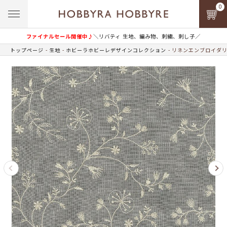
0
ファイナルセール開催中♪
＼リバティ 生地、編み物、刺繍、刺し子／
トップページ
生地
ホビーラホビーレデザインコレクション
リネンエンブロイダリ