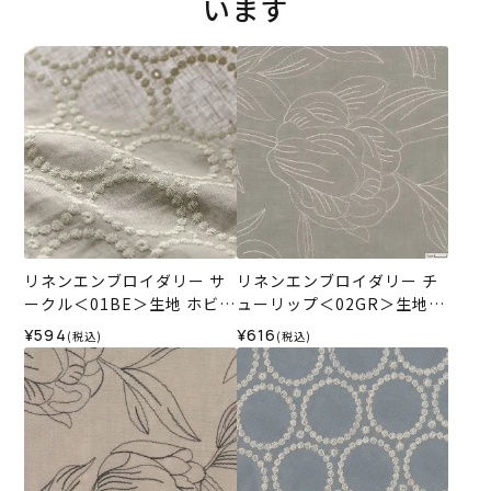
います
リネンエンブロイダリー サ
リネンエンブロイダリー チ
ークル＜01BE＞生地 ホビー
ューリップ＜02GR＞生地
ラホビーレデザインコレク
ホビーラホビーレデザイン
¥594
¥616
(税込)
(税込)
ション
コレクション