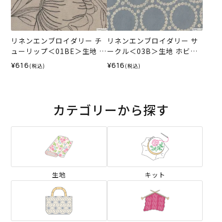
リネンエンブロイダリー チ
リネンエンブロイダリー サ
ューリップ＜01BE＞生地 ホ
ークル＜03B＞生地 ホビー
ビーラホビーレデザインコ
ラホビーレデザインコレク
¥616
¥616
(税込)
(税込)
レクション
ション
カテゴリーから探す
生地
キット