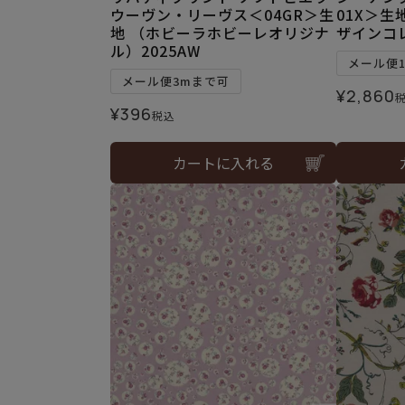
ウーヴン・リーヴス＜04GR＞生
01X＞生
地 （ホビーラホビーレオリジナ
ザインコ
ル）2025AW
メール便
メール便3mまで可
¥
2,860
¥
396
税込
カートに入れる