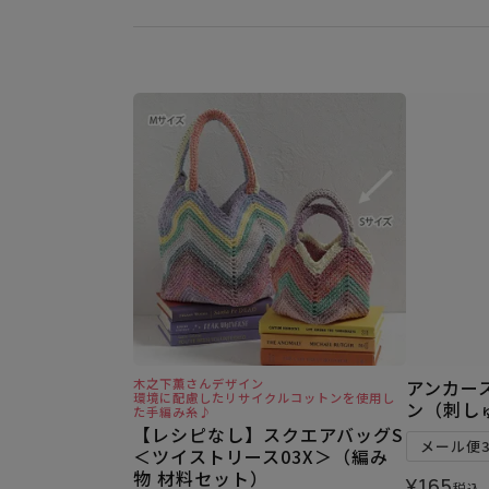
木之下薫さんデザイン
アンカー
環境に配慮したリサイクルコットンを使用し
ン（刺しゅ
た手編み糸♪
【レシピなし】スクエアバッグS
メール便
＜ツイストリース03X＞（編み
物 材料セット）
¥
165
税込