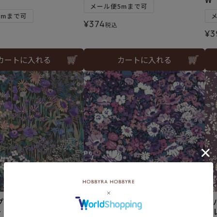
メール便5mまで可
5mまで可
¥
374
税込
¥
3
カートに入れる
カートに入れる
プリント ファリア・フ
リバティプリント ソープ＜31L
リ
・スモール＜11L＞生
＞生地 （ホビーラホビーレオリ
ー