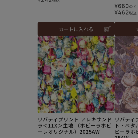
税込
¥
660
のと
¥
462
税込
カートに入れる
リバティプリント アレキサンド
リバティ
ラ＜11X＞生地 （ホビーラホビ
ト・ペタル
ーレオリジナル）2025AW
ビーラホ
25AW