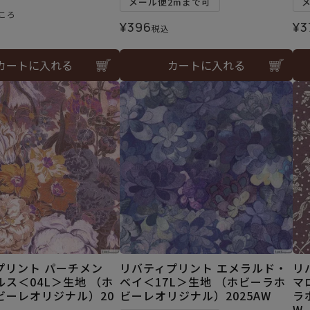
メール便2mまで可
ころ
¥
396
¥
3
税込
カートに入れる
カートに入れる
プリント パーチメン
リバティプリント エメラルド・
リ
ス＜04L＞生地 （ホ
ベイ＜17L＞生地 （ホビーラホ
マ
ビーレオリジナル）20
ビーレオリジナル）2025AW
ラ
W