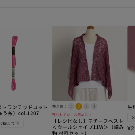
ストランテッドコット
生
難易度：
う糸）col.1207
残りわずか！お早めに♪
【レシピなし】モチーフベスト
30個まで可
＜ウールシェイプ11W＞（編み
¥
2
物 材料セット）