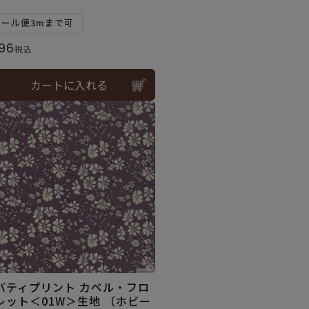
メール便3mまで可
96
税込
カートに入れる
バティプリント カペル・フロ
レット＜01W＞生地 （ホビー