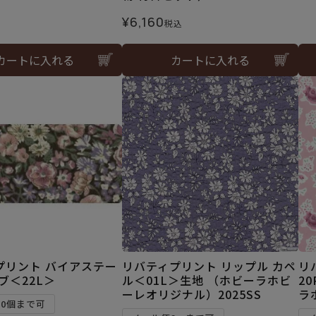
¥
6,160
税込
カートに入れる
カートに入れる
プリント バイアステー
リバティプリント リップル カペ
リ
ブ＜22L＞
ル＜01L＞生地 （ホビーラホビ
2
ーレオリジナル）2025SS
ラ
10個まで可