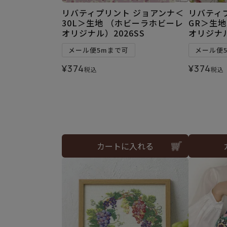
リバティプリント ジョアンナ＜
リバティ
30L＞生地 （ホビーラホビーレ
GR＞生
オリジナル）2026SS
オリジナル
メール便5mまで可
メール便
¥
374
¥
374
税込
税込
カートに入れる