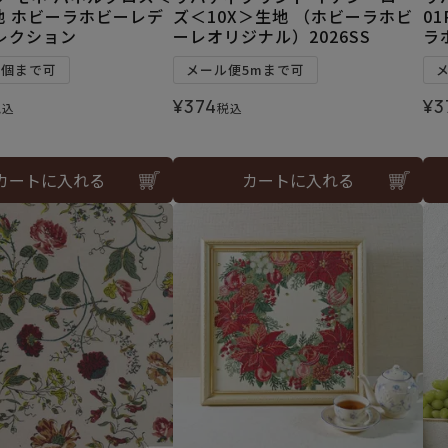
地 ホビーラホビーレデ
ズ＜10X＞生地 （ホビーラホビ
0
レクション
ーレオリジナル）2026SS
ラ
1個まで可
メール便5mまで可
¥
374
¥
3
税込
税込
カートに入れる
カートに入れる