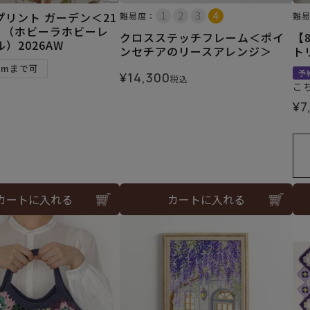
プリント ガーデン＜21
難易度：
難
地 （ホビーラホビーレ
クロスステッチフレーム＜ポイ
【
）2026AW
ンセチアのリースアレンジ＞
ト
5mまで可
予
¥
14,300
税込
こ
¥
7
カートに入れる
カートに入れる