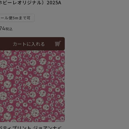
ホビーレオリジナル）2025A
メール便5mまで可
74
税込
カートに入れる
バティプリント ジョアンナ＜