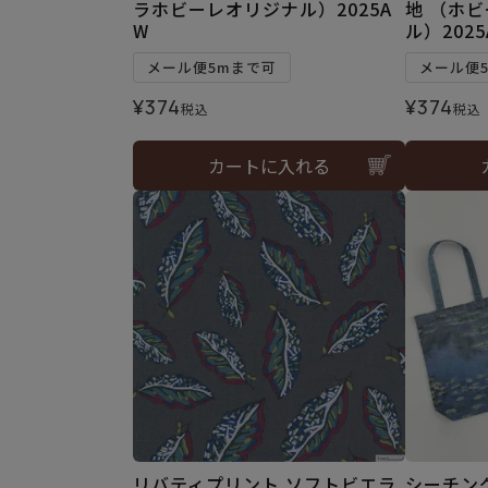
ラホビーレオリジナル）2025A
地 （ホ
W
ル）2025
メール便5mまで可
メール便
¥
374
¥
374
税込
税込
カートに入れる
リバティプリント ソフトビエラ
シーチン