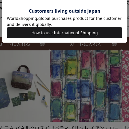
ビーラホビーレオリジナ
ジナル）2025AW
ラ
AW
W
メール便5mまで可
5mまで可
¥
374
税込
¥
3
カートに入れる
カートに入れる
グ モネ パネルクロス＜
リバティプリント イアン・ロー
リ