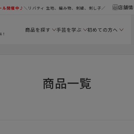
店舗情
ール開催中♪
＼リバティ 生地、編み物、刺繍、刺し子／
商品を探す
手芸を学ぶ
初めての方へ
料！
商品一覧