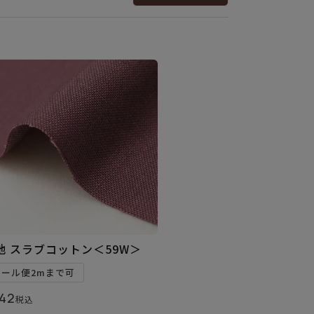
地 スラブコットン＜59W＞
メール便2mまで可
42
税込