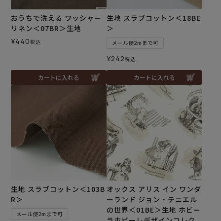
おうちで洗える ワッシャー
生地 スラブコットン＜18BE
リネン＜07BR＞生地
＞
¥
440
税込
メール便2mまで可
¥
242
税込
カートに入れる
カートに入れる
生地 スラブコットン＜103B
オックス アリス イン ワンダ
R＞
ーランド ジョン・テニエル
の世界＜01BE＞生地 ホビー
メール便2mまで可
ラホビーレデザインコレク