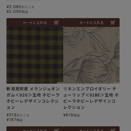
¥
3,080
のところ
¥
2,090
税込
カートに入れる
カートに入れる
新潟見附産 メランジュギン
リネンエンブロイダリー チ
ガム＜02G＞生地 ホビーラ
ューリップ＜01BE＞生地 ホ
ホビーレデザインコレクシ
ビーラホビーレデザインコ
ョン
レクション
¥
319
¥
616
のところ
税込
¥
187
税込
カートに入れる
カートに入れる