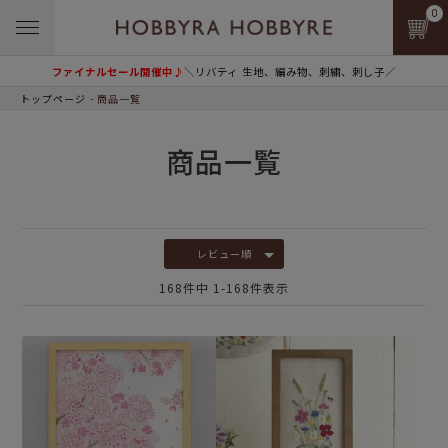
0
ファイナルセール開催中♪
＼リバティ 生地、編み物、刺繍、刺し子／
トップページ
商品一覧
商品一覧
レビュー順
168
件中
1
-
168
件表示