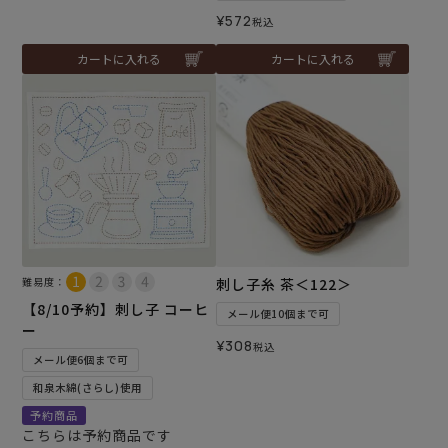
¥
572
税込
カートに入れる
カートに入れる
難易度：
刺し子糸 茶＜122＞
【8/10予約】刺し子 コーヒ
メール便10個まで可
ー
¥
308
税込
メール便6個まで可
和泉木綿(さらし)使用
予約商品
こちらは予約商品です