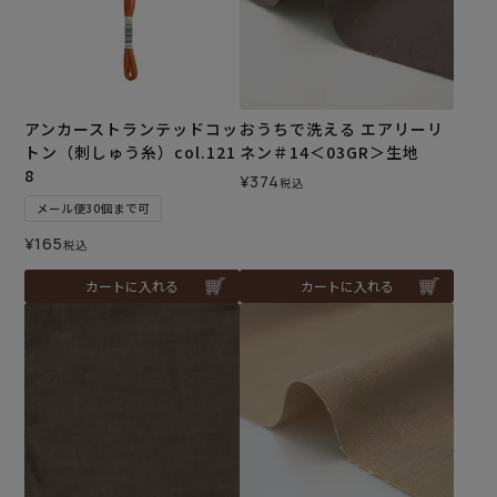
アンカーストランテッドコッ
おうちで洗える エアリーリ
トン（刺しゅう糸）col.121
ネン＃14＜03GR＞生地
8
¥
374
税込
メール便30個まで可
¥
165
税込
カートに入れる
カートに入れる