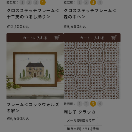
難易度：
難易度：
クロスステッチフレーム＜
クロスステッチフレーム＜
十二支のつるし飾り＞
森の中へ＞
¥
12,100
¥
9,460
税込
税込
カートに入れる
カートに入れる
フレーム＜コッツウォルズ
難易度：
の家＞
刺し子 クラッカー
¥
9,460
税込
メール便6個まで可
和泉木綿(さらし)使用