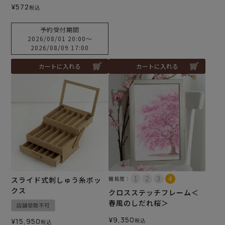
¥
572
税込
予約受付期間
2026/08/01 20:00
〜
2026/08/09 17:00
カートに入れる
カートに入れる
スライド式刺しゅう糸ボッ
難易度：
クス
クロスステッチフレーム＜
春風のしだれ桜＞
店舗受取不可
¥
9,350
¥
15,950
税込
税込