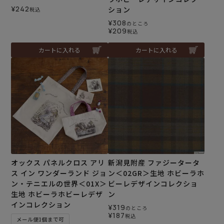
¥
242
ション
税込
¥
308
のところ
¥
209
税込
カートに入れる
カートに入れる
オックス パネルクロス アリ
新潟見附産 ファジータータ
ス イン ワンダーランド ジョ
ン＜02GR＞生地 ホビーラホ
ン・テニエルの世界＜01X＞
ビーレデザインコレクショ
生地 ホビーラホビーレデザ
ン
インコレクション
¥
319
のところ
¥
187
税込
メール便1個まで可