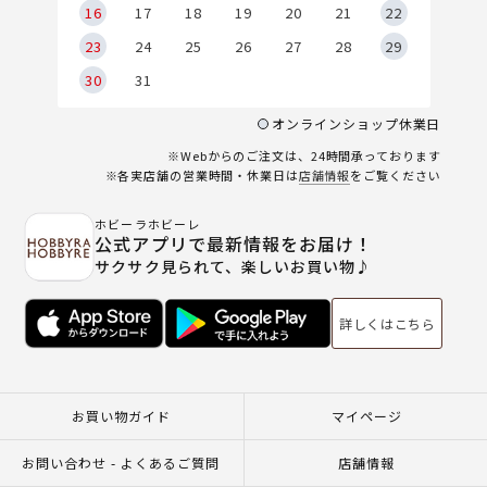
6
16
17
18
19
20
21
22
23
24
25
26
27
28
29
30
31
オンラインショップ休業日
※Webからのご注文は、24時間承っております
※各実店舗の営業時間・休業日は
店舗情報
をご覧ください
ホビーラホビーレ
公式アプリで最新情報をお届け！
サクサク見られて、楽しいお買い物♪
詳しくはこちら
お買い物ガイド
マイページ
お問い合わせ - よくあるご質問
店舗情報