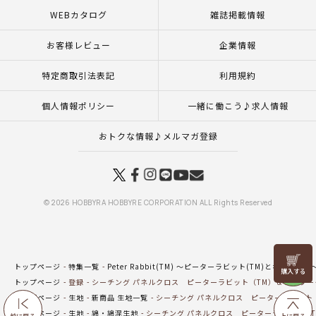
WEBカタログ
雑誌掲載情報
お客様レビュー
企業情報
特定商取引法表記
利用規約
個人情報ポリシー
一緒に働こう♪求人情報
おトクな情報♪メルマガ登録
© 2026 HOBBYRA HOBBYRE CORPORATION ALL Rights Reserved
リリヤン
トップページ
特集一覧
Peter Rabbit(TM) ～ピーターラビット(TM)となかまたち
フェア
トップページ
登録
シーチング パネルクロス ピーターラビット（TM）＆フラワー
トップページ
生地
新商品 生地一覧
シーチング パネルクロス ピーターラビット（
トップページ
生地
綿・綿混生地
シーチング パネルクロス ピーターラビット（T
前に戻る
上に戻る