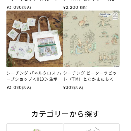
X2＞生地 ホビーラホビーレ
＞生地 ホビーラホビーレデ
¥3,080
¥2,200
(税込)
(税込)
デザインコレクション
ザインコレクション
シーチング パネルクロス ハ
シーチング ピーターラビッ
ーブショップ＜01X＞生地
ト（TM）となかまたち＜01
ホビーラホビーレデザイン
BE＞生地 ホビーラホビーレ
¥3,080
¥308
(税込)
(税込)
コレクション
デザインコレクション
カテゴリーから探す