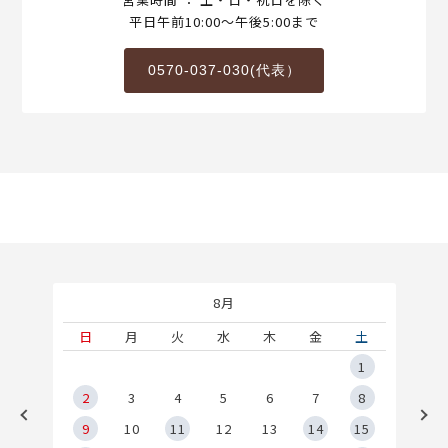
平日午前10:00～午後5:00まで
0570-037-030(代表）
8月
土
日
月
火
水
木
金
土
5
1
2
2
3
4
5
6
7
8
9
9
10
11
12
13
14
15