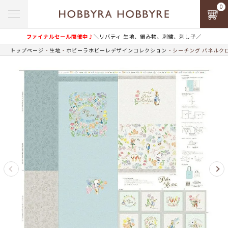
0
ファイナルセール開催中♪
＼リバティ 生地、編み物、刺繍、刺し子／
トップページ
生地
ホビーラホビーレデザインコレクション
シーチング パネルク