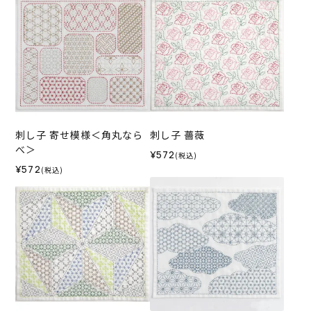
刺し子 寄せ模様＜角丸なら
刺し子 薔薇
べ＞
¥572
(税込)
¥572
(税込)