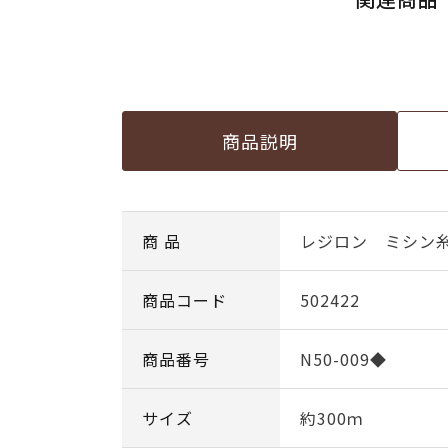
商品説明
商 品
レジロン ミシン糸50
商品コード
502422
商品番号
N50-009◆
サイズ
約300ｍ