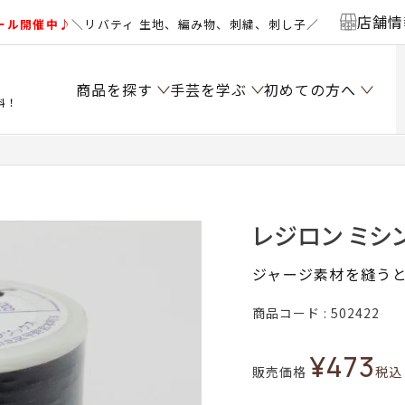
店舗情
ール開催中♪
＼リバティ 生地、編み物、刺繍、刺し子／
商品を探す
手芸を学ぶ
初めての方へ
料！
レジロン ミシン糸
ジャージ素材を縫う
商品コード
502422
¥
473
販売価格
税込