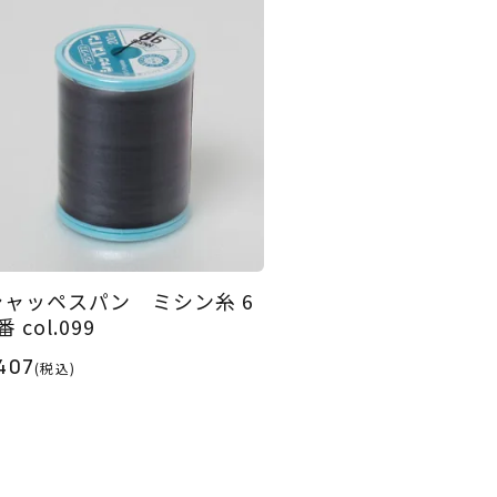
シャッペスパン ミシン糸 6
番 col.099
407
(税込)