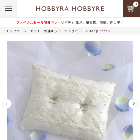
0
ファイナルセール開催中♪
＼リバティ 生地、編み物、刺繍、刺し子／
トップページ
キット
刺繍キット
リングピロー＜Happiness＞