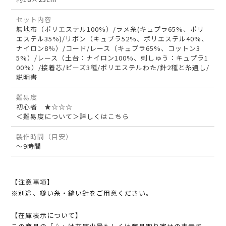
セット内容
無地布（ポリエステル100%）/ラメ糸(キュプラ65%、ポリ
エステル35%)/リボン（キュプラ52%、ポリエステル40%、
ナイロン8％）/コード/レース（キュプラ65%、コットン3
5%）/レース（土台：ナイロン100%、刺しゅう：キュプラ1
00%）/接着芯/ビーズ3種/ポリエステルわた/針2種と糸通し/
説明書
難易度
初心者 ★☆☆☆
＜難易度について＞詳しくはこちら
製作時間（目安）
～9時間
【注意事項】
※別途、縫い糸・縫い針をご用意ください。
【在庫表示について】