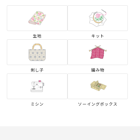
生地
キット
刺し子
編み物
ミシン
ソーイングボックス