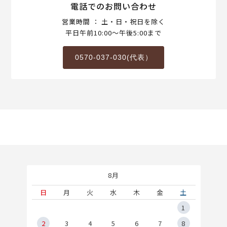
電話でのお問い合わせ
営業時間 ： 土・日・祝日を除く
平日午前10:00～午後5:00まで
0570-037-030(代表）
8月
土
日
月
火
水
木
金
土
5
1
2
2
3
4
5
6
7
8