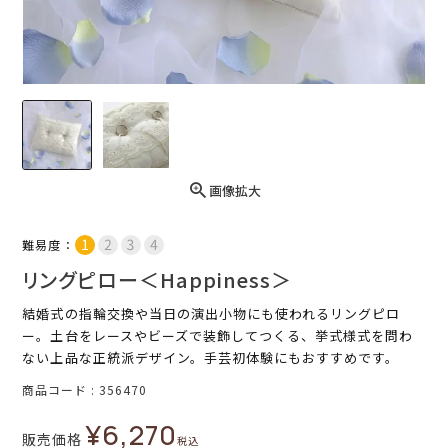
画像拡大
難易度：
リングピロー＜Happiness＞
結婚式の指輪交換や当日の演出小物にも使われるリングピロ
ー。土台をレースやビーズで装飾してつくる、挙式様式を問わ
ない上品な正統派デザイン。手芸初体験にもおすすめです。
商品コード
356470
¥
6,270
販売価格
税込