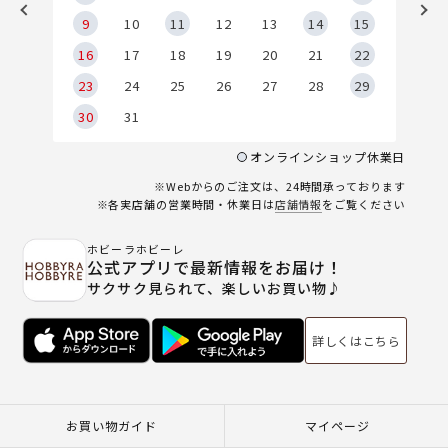
9
9
10
11
12
13
14
15
6
16
17
18
19
20
21
22
23
24
25
26
27
28
29
30
31
オンラインショップ休業日
※Webからのご注文は、24時間承っております
※各実店舗の営業時間・休業日は
店舗情報
をご覧ください
ホビーラホビーレ
公式アプリで最新情報をお届け！
サクサク見られて、楽しいお買い物♪
詳しくはこちら
お買い物ガイド
マイページ