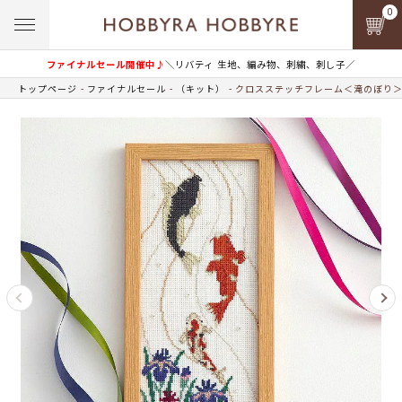
0
ファイナルセール開催中♪
＼リバティ 生地、編み物、刺繍、刺し子／
トップページ
ファイナルセール
（キット）
クロスステッチフレーム＜滝のぼり