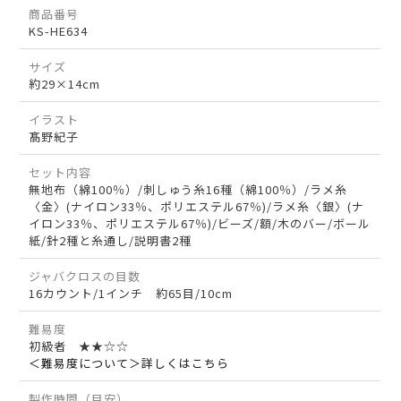
商品番号
KS-HE634
サイズ
約29×14cm
イラスト
髙野紀子
セット内容
無地布（綿100％）/刺しゅう糸16種（綿100％）/ラメ糸
〈金〉(ナイロン33％、ポリエステル67％)/ラメ糸〈銀〉(ナ
イロン33％、ポリエステル67％)/ビーズ/額/木のバー/ボール
紙/針2種と糸通し/説明書2種
ジャバクロスの目数
16カウント/1インチ 約65目/10cm
難易度
初級者 ★★☆☆
＜難易度について＞詳しくはこちら
製作時間（目安）