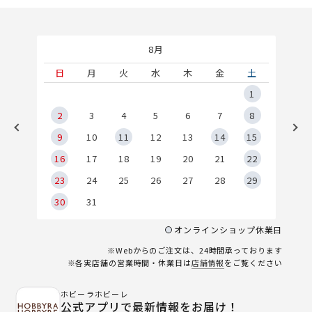
8月
土
日
月
火
水
木
金
土
5
1
2
2
3
4
5
6
7
8
9
9
10
11
12
13
14
15
6
16
17
18
19
20
21
22
23
24
25
26
27
28
29
30
31
オンラインショップ休業日
※Webからのご注文は、24時間承っております
※各実店舗の営業時間・休業日は
店舗情報
をご覧ください
ホビーラホビーレ
公式アプリで最新情報をお届け！