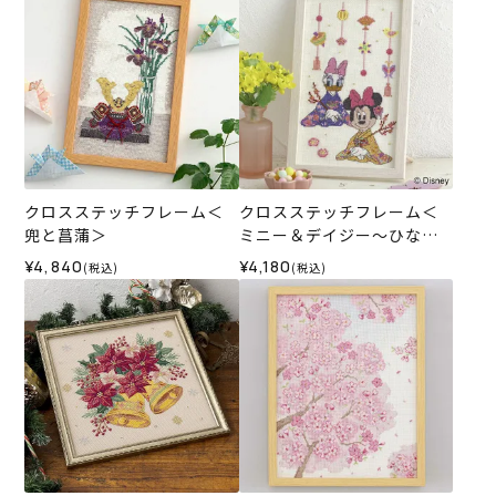
クロスステッチフレーム＜
クロスステッチフレーム＜
兜と菖蒲＞
ミニー＆デイジー～ひなま
つり～＞
¥4,840
¥4,180
(税込)
(税込)