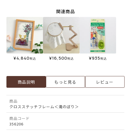
関連商品
¥
4,840
¥
16,500
¥
935
税込
税込
税込
商品説明
もっと見る
レビュー
商品
クロスステッチフレーム＜滝のぼり＞
商品コード
356206