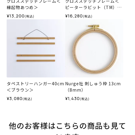
クロスステッチフレーム＜
クロスステッチフレーム＜
縁起物あつめ＞
ピーターラビット（TM）コ
レクションリース＞
¥13,200
¥16,280
(税込)
(税込)
タペストリーハンガー40cm
Nurge社 刺しゅう枠 13cm
＜ブラウン＞
（8mm）
¥3,080
¥1,430
(税込)
(税込)
他のお客様はこちらの商品も見て