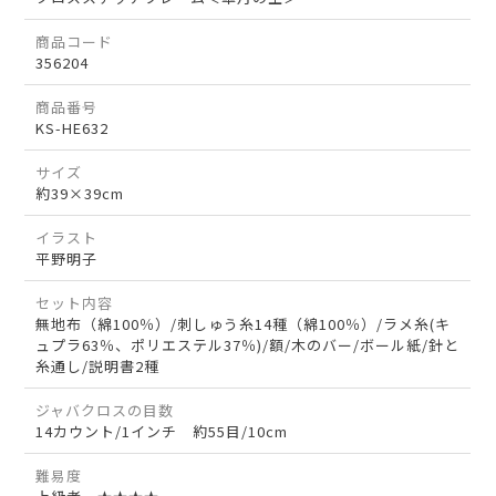
商品コード
356204
商品番号
KS-HE632
サイズ
約39×39cm
イラスト
平野明子
セット内容
無地布（綿100％）/刺しゅう糸14種（綿100％）/ラメ糸(キ
ュプラ63％、ポリエステル37％)/額/木のバー/ボール紙/針と
糸通し/説明書2種
ジャバクロスの目数
14カウント/1インチ 約55目/10cm
難易度