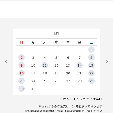
8月
土
日
月
火
水
木
金
土
5
1
2
2
3
4
5
6
7
8
9
9
10
11
12
13
14
15
6
16
17
18
19
20
21
22
23
24
25
26
27
28
29
30
31
オンラインショップ休業日
※Webからのご注文は、24時間承っております
※各実店舗の営業時間・休業日は
店舗情報
をご覧ください