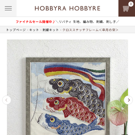
0
ファイナルセール開催中♪
＼リバティ 生地、編み物、刺繍、刺し子／
トップページ
キット
刺繍キット
クロスステッチフレーム＜皐月の空＞