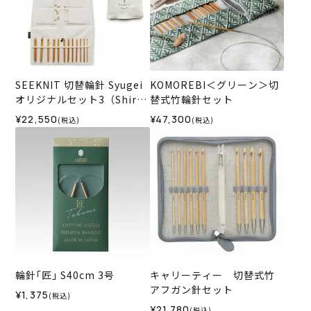
SEEKNIT 切替輪針 Syugei
KOMOREBI＜グリーン＞切
オリジナルセット3（Shirot
替式竹輪針セット
ake）
¥22,550
¥47,300
(税込)
(税込)
輪針｢匠｣ S40cm 3号
キャリーティー 切替式竹
アフガン針セット
¥1,375
(税込)
¥21,780
(税込)