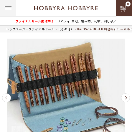
0
ファイナルセール開催中♪
＼リバティ 生地、編み物、刺繍、刺し子／
トップページ
ファイナルセール
（その他）
KnitPro GINGER 切替輪針リーガ