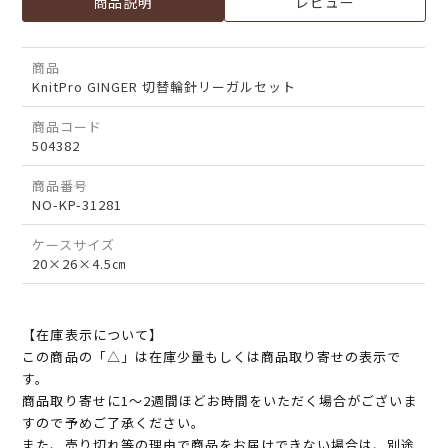
商品説明
レビュー
商品
KnitPro GINGER 切替輪針リーガルセット
商品コード
504382
商品番号
NO-KP-31281
ケースサイズ
20×26×4.5㎝
【在庫表示について】
この商品の「△」は在庫少量もしくは商品取り寄せの表示で
す。
商品取り寄せに1～2週間ほどお時間をいただく場合がございま
すので予めご了承ください。
また、売り切れ等の理由で商品をお届けできない場合は、別途