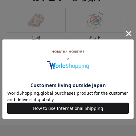
生地
キット
刺し子
編み物
ミシン
ソーイングボックス