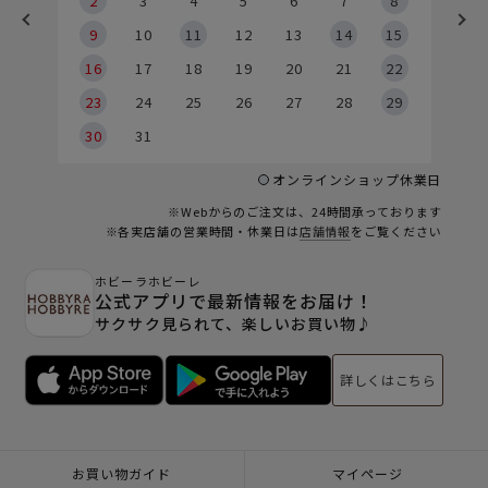
2
2
3
4
5
6
7
8
9
9
10
11
12
13
14
15
6
16
17
18
19
20
21
22
23
24
25
26
27
28
29
30
31
オンラインショップ休業日
※Webからのご注文は、24時間承っております
※各実店舗の営業時間・休業日は
店舗情報
をご覧ください
ホビーラホビーレ
公式アプリで最新情報をお届け！
サクサク見られて、楽しいお買い物♪
詳しくはこちら
お買い物ガイド
マイページ