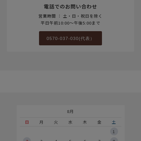
電話でのお問い合わせ
営業時間 ： 土・日・祝日を除く
平日午前10:00～午後5:00まで
0570-037-030(代表）
8月
土
日
月
火
水
木
金
土
5
1