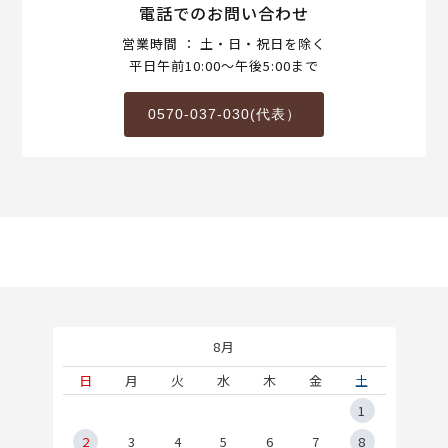
電話でのお問い合わせ
営業時間 ： 土・日・祝日を除く
平日午前10:00～午後5:00まで
0570-037-030(代表）
8月
土
日
月
火
水
木
金
土
5
1
2
2
3
4
5
6
7
8