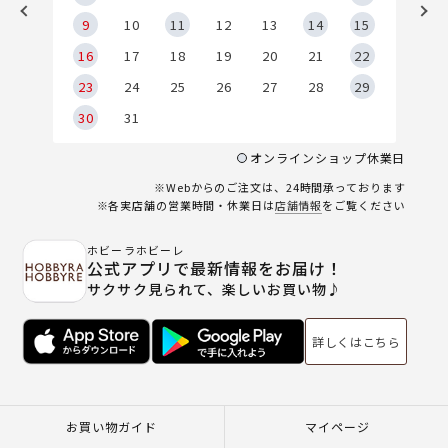
9
9
10
11
12
13
14
15
6
16
17
18
19
20
21
22
23
24
25
26
27
28
29
30
31
オンラインショップ休業日
※Webからのご注文は、24時間承っております
※各実店舗の営業時間・休業日は
店舗情報
をご覧ください
ホビーラホビーレ
公式アプリで最新情報をお届け！
サクサク見られて、楽しいお買い物♪
詳しくはこちら
お買い物ガイド
マイページ