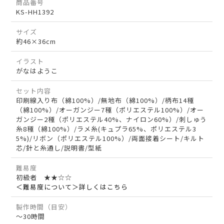
商品番号
KS-HH1392
サイズ
約46×36cm
イラスト
がなはようこ
セット内容
印刷線入り布（綿100%）/無地布（綿100%）/柄布14種
（綿100%）/オーガンジー7種（ポリエステル100%）/オー
ガンジー2種（ポリエステル40%、ナイロン60%）/刺しゅう
糸8種（綿100%）/ラメ糸(キュプラ65%、ポリエステル3
5%)/リボン（ポリエステル100%）/両面接着シート/キルト
芯/針と糸通し/説明書/型紙
難易度
初級者 ★★☆☆
＜難易度について＞詳しくはこちら
製作時間（目安）
～30時間