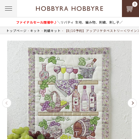
0
ファイナルセール開催中♪
＼リバティ 生地、編み物、刺繍、刺し子／
トップページ
キット
刺繍キット
【8/10予約】アップリケタペストリー＜ワイン