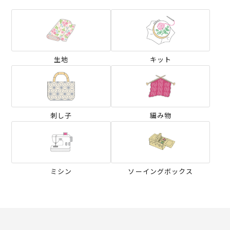
生地
キット
刺し子
編み物
ミシン
ソーイングボックス