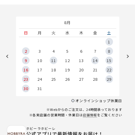
8月
土
日
月
火
水
木
金
土
5
1
2
2
3
4
5
6
7
8
9
9
10
11
12
13
14
15
6
16
17
18
19
20
21
22
23
24
25
26
27
28
29
30
31
オンラインショップ休業日
※Webからのご注文は、24時間承っております
※各実店舗の営業時間・休業日は
店舗情報
をご覧ください
ホビーラホビーレ
公式アプリで最新情報をお届け！