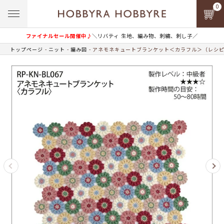
0
ファイナルセール開催中♪
＼リバティ 生地、編み物、刺繍、刺し子／
トップページ
ニット
編み図
アネモネキュートブランケット＜カラフル＞（レシ