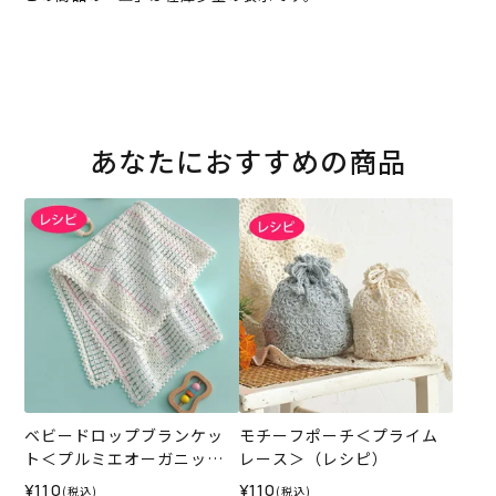
あなたにおすすめの商品
ベビードロップブランケッ
モチーフポーチ＜プライム
ト＜プルミエオーガニック
レース＞（レシピ）
コットン＞（レシピ）
¥110
¥110
(税込)
(税込)