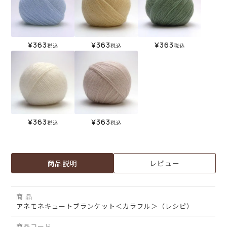
¥
363
¥
363
¥
363
税込
税込
税込
¥
363
¥
363
税込
税込
商品説明
レビュー
商 品
アネモネキュートブランケット＜カラフル＞（レシピ）
商品コード