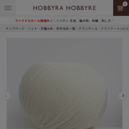
0
ファイナルセール開催中♪
＼リバティ 生地、編み物、刺繍、刺し子／
トップページ
ニット
手編み糸
秋冬毛糸一覧
アランウール
アランウール col.0