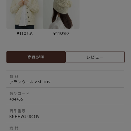
¥
110
¥
110
税込
税込
商品説明
レビュー
商 品
アランウール col.01IV
商品コード
404455
商品番号
KNHHW14901IV
素 材