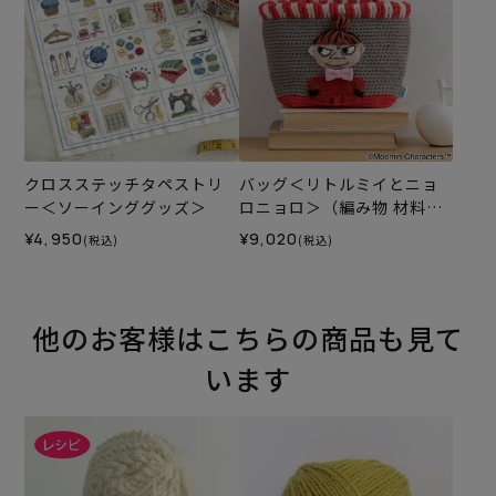
クロスステッチタペストリ
バッグ＜リトルミイとニョ
ー＜ソーインググッズ＞
ロニョロ＞（編み物 材料セ
ット）
¥4,950
¥9,020
(税込)
(税込)
他のお客様はこちらの商品も見て
います