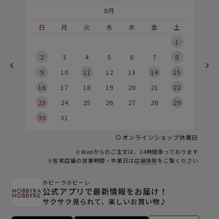
8月
土
日
月
火
水
木
金
土
5
1
2
2
3
4
5
6
7
8
9
9
10
11
12
13
14
15
6
16
17
18
19
20
21
22
23
24
25
26
27
28
29
30
31
オンラインショップ休業日
※Webからのご注文は、24時間承っております
※各実店舗の営業時間・休業日は
店舗情報
をご覧ください
ホビーラホビーレ
公式アプリで最新情報をお届け！
サクサク見られて、楽しいお買い物♪