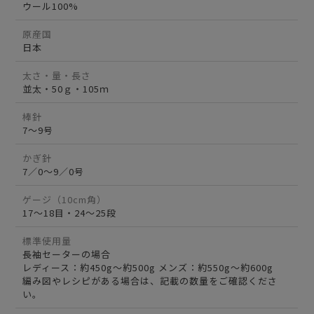
ウール100%
原産国
日本
太さ・量・長さ
並太・50ｇ・105ｍ
棒針
7～9号
かぎ針
7／0～9／0号
ゲージ（10cm角）
17～18目・24～25段
標準使用量
長袖セーターの場合
レディース：約450g～約500g メンズ：約550g～約600g
編み図やレシピがある場合は、記載の数量をご確認くださ
い。