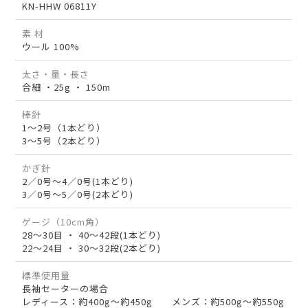
KN-HHW 06811Y
素 材
ウール 100%
太さ・量・長さ
合細 ・25g ・ 150m
棒針
1～2号（1本どり）
3～5号（2本どり）
かぎ針
2／0号～4／0号(1本どり)
3／0号～5／0号(2本どり)
ゲージ（10cm角）
28～30目 ・ 40～42段(1本どり)
22～24目 ・ 30～32段(2本どり)
標準使用量
長袖セーターの場合
レディース：約400g～約450g メンズ：約500g～約550g