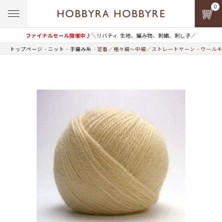
0
ファイナルセール開催中♪
＼リバティ 生地、編み物、刺繍、刺し子／
トップページ
ニット
手編み糸
定番／極々細～中細／ストレートヤーン
ウールキ