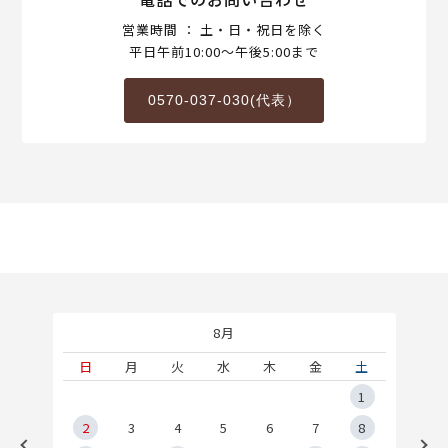
営業時間 ： 土・日・祝日を除く
平日午前10:00～午後5:00まで
0570-037-030(代表）
8月
土
日
月
火
水
木
金
土
5
1
2
2
3
4
5
6
7
8