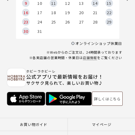
9
9
10
11
12
13
14
15
6
16
17
18
19
20
21
22
23
24
25
26
27
28
29
30
31
オンラインショップ休業日
※Webからのご注文は、24時間承っております
※各実店舗の営業時間・休業日は
店舗情報
をご覧ください
ホビーラホビーレ
公式アプリで最新情報をお届け！
サクサク見られて、楽しいお買い物♪
詳しくはこちら
お買い物ガイド
マイページ