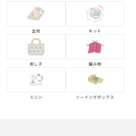
生地
キット
刺し子
編み物
ミシン
ソーイングボックス