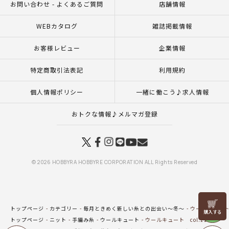
お問い合わせ - よくあるご質問
店舗情報
WEBカタログ
雑誌掲載情報
お客様レビュー
企業情報
特定商取引法表記
利用規約
個人情報ポリシー
一緒に働こう♪求人情報
おトクな情報♪メルマガ登録
© 2026 HOBBYRA HOBBYRE CORPORATION ALL Rights Reserved
リリヤン
トップページ
カテゴリー
毎月ときめく新しい糸との出会い～冬～
ウールキュート c
フェア
トップページ
ニット
手編み糸
ウールキュート
ウールキュート col.11Y