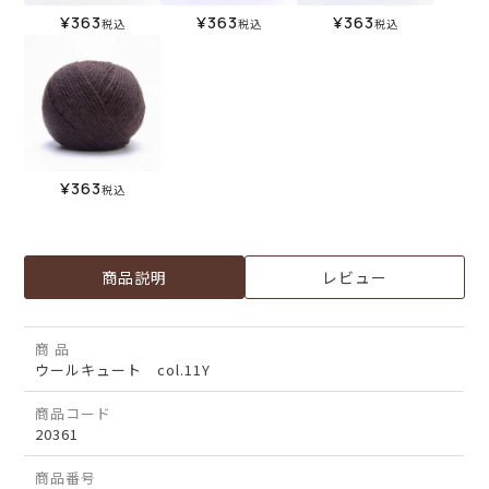
¥
363
¥
363
¥
363
税込
税込
税込
¥
363
税込
商品説明
レビュー
商 品
ウールキュート col.11Y
商品コード
20361
商品番号