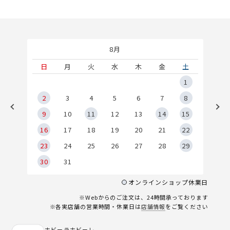
8月
土
日
月
火
水
木
金
土
5
1
2
2
3
4
5
6
7
8
9
9
10
11
12
13
14
15
6
16
17
18
19
20
21
22
23
24
25
26
27
28
29
30
31
オンラインショップ休業日
※Webからのご注文は、24時間承っております
※各実店舗の営業時間・休業日は
店舗情報
をご覧ください
ホビーラホビーレ