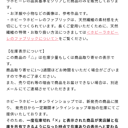
ラホビーレの品質基準をクリアした商品のみを販売しておりま
す。
・お洋服や小物などの画像は、参考作品です。
・ホビーラホビーレのファブリックは、天然繊維の素材感を大
切にしてつくられています。長くご愛用いただくために、天然
繊維の特徴・お取り扱い方法につきましては
＜ホビーラホビー
レのファブリックについて＞
をご覧ください。
【在庫表示について】
この商品の「△」は在庫少量もしくは商品取り寄せの表示で
す。
商品取り寄せに1～2週間ほどお時間をいただく場合がございま
すので予めご了承ください。
また、売り切れ等の理由で商品をお届けできない場合は、別途
メールにてご連絡させていただきます。
ホビーラホビーレオンラインショップでは、新発売の商品に限
り、 発売日から一定期間オンラインショップ単独の在庫にてご
提供いたしております。
そのため、
一度在庫切れ「×」と表示された商品が実店舗と在
庫を共有できるようになった時点で在庫ありの表示へと変わる