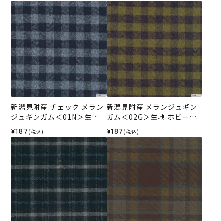
新潟見附産 チェック メラン
新潟見附産 メランジュギン
ジュギンガム＜01N＞生地
ガム＜02G＞生地 ホビーラ
ホビーラホビーレデザイン
ホビーレデザインコレクシ
¥187
¥187
(税込)
(税込)
コレクション
ョン