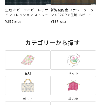
生地 ホビーラホビーレデザ
新潟見附産 ファジータータ
インコレクション ストレッ
ン＜02GR＞生地 ホビーラ
チ起毛 ラメチェック＜1N＞
ホビーレデザインコレクシ
¥253
¥187
(税込)
(税込)
ョン
カテゴリーから探す
生地
キット
刺し子
編み物