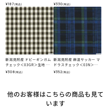
ホビーラホビーレデザイン
¥187
¥330
(税込)
(税込)
コレクション
新潟見附産 ドビーギンガム
新潟見附産 麻混サッカー マ
チェック＜03GR＞生地 ホ
ドラスチェック＜03N＞生
ビーラホビーレデザインコ
地 ホビーラホビーレデザイ
¥308
¥352
(税込)
(税込)
レクション
ンコレクション
他のお客様はこちらの商品も見て
います