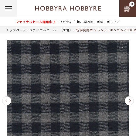
0
ファイナルセール開催中♪
＼リバティ 生地、編み物、刺繍、刺し子／
トップページ
ファイナルセール
（生地）
新潟見附産 メランジュギンガム＜03G