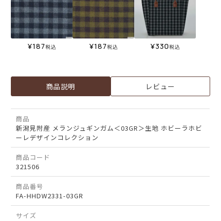
¥
187
¥
187
¥
330
税込
税込
税込
商品説明
レビュー
商品
新潟見附産 メランジュギンガム＜03GR＞生地 ホビーラホビ
ーレデザインコレクション
商品コード
321506
商品番号
FA-HHDW2331-03GR
サイズ