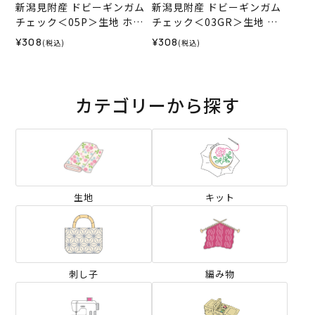
新潟見附産 ドビーギンガム
新潟見附産 ドビーギンガム
チェック＜05P＞生地 ホビ
チェック＜03GR＞生地 ホ
ーラホビーレデザインコレ
ビーラホビーレデザインコ
¥308
¥308
(税込)
(税込)
クション
レクション
カテゴリーから探す
生地
キット
刺し子
編み物