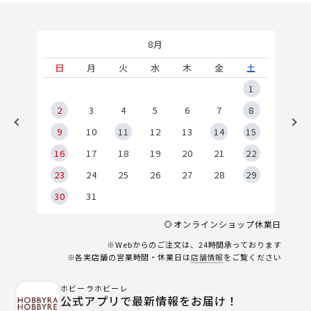
8月
土
日
月
火
水
木
金
土
5
1
2
2
3
4
5
6
7
8
9
9
10
11
12
13
14
15
6
16
17
18
19
20
21
22
23
24
25
26
27
28
29
30
31
オンラインショップ休業日
※Webからのご注文は、24時間承っております
※各実店舗の営業時間・休業日は
店舗情報
をご覧ください
ホビーラホビーレ
公式アプリで最新情報をお届け！