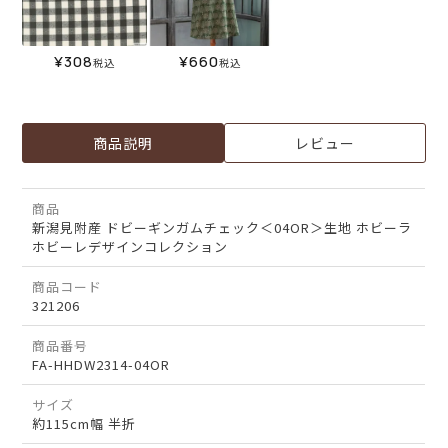
¥
308
¥
660
税込
税込
商品説明
レビュー
商品
新潟見附産 ドビーギンガムチェック＜04OR＞生地 ホビーラ
ホビーレデザインコレクション
商品コード
321206
商品番号
FA-HHDW2314-04OR
サイズ
約115cm幅 半折