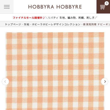
0
ファイナルセール開催中♪
＼リバティ 生地、編み物、刺繍、刺し子／
トップページ
生地
ホビーラホビーレデザインコレクション
新潟見附産 ドビーギ