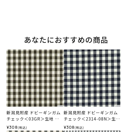
あなたにおすすめの商品
新潟見附産 ドビーギンガム
新潟見附産 ドビーギンガム
チェック＜03GR＞生地 ホ
チェック＜2314-08N＞生地
ビーラホビーレデザインコ
ホビーラホビーレデザイン
¥308
¥308
(税込)
(税込)
レクション
コレクション