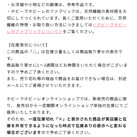
・お洋服や小物などの画像は、参考作品です。
・ホビーラホビーレのファブリックは、天然繊維の素材感を大
切にしてつくられています。長くご愛用いただくために、天然
繊維の特徴・お取り扱い方法につきましては
＜ホビーラホビー
レのファブリックについて＞
をご覧ください。
【在庫表示について】
この商品の「△」は在庫少量もしくは商品取り寄せの表示で
す。
商品取り寄せに1～2週間ほどお時間をいただく場合がございま
すので予めご了承ください。
また、売り切れ等の理由で商品をお届けできない場合は、別途
メールにてご連絡させていただきます。
ホビーラホビーレオンラインショップでは、新発売の商品に限
り、 発売日から一定期間オンラインショップ単独の在庫にてご
提供いたしております。
そのため、
一度在庫切れ「×」と表示された商品が実店舗と在
庫を共有できるようになった時点で在庫ありの表示へと変わる
場合がございます
ので予めご了承ください。