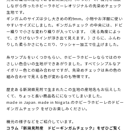
しながら作ったホビーラホビーレオリジナルの先染めチェック
生地です。
ギンガムのサイズは少し大きめの約9mm。小物やお洋服に使い
やすいサイズにしました。ギンガムチェック の中央には、ドビ
ー織りで小さな変わり織りが入っています。（見る角度によっ
て、さりげないラインが浮き出て見えます。）さらに、ふんわ
りした柔らかさにもこだり、ワッシャー加工で仕上げました。
糸サンプルをいくつかもらい、ホビーラホビーレならではのや
さしい色合いの生地ができあがりました。すべてシンプルなア
イボリー色との組み合わせですが、先染めチェックは糸の色の
組み合わせで見える色が変わるのも特徴です。
歴史ある新潟県見附で生まれたこの生地の産地名もお伝えした
くて、ちょっと長い商品名にになってしまいました。
made in Japan. made in Niigata.のホビーラホビーレのドビー
ギンガムチェック をぜひお楽しみください。
機元の様子などをご紹介しています。
コラム『新潟見附産 ドビーギンガムチェック』をぜひご覧く