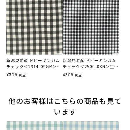
新潟見附産 ドビーギンガム
新潟見附産 ドビーギンガム
チェック＜2314-09GR＞生
チェック＜2500-08N＞生地
地 ホビーラホビーレデザイ
ホビーラホビーレデザイン
¥308
¥308
(税込)
(税込)
ンコレクション
コレクション
他のお客様はこちらの商品も見て
います