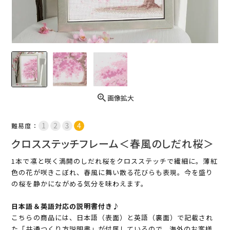
画像拡大
難易度：
クロスステッチフレーム＜春風のしだれ桜＞
1本で凛と咲く満開のしだれ桜をクロスステッチで繊細に。薄紅
色の花が咲きこぼれ、春風に舞い散る花びらも表現。今を盛り
の桜を静かにながめる気分を味わえます。
日本語＆英語対応の説明書付き♪
こちらの商品には、日本語（表面）と英語（裏面）で記載され
た「共通つくり方説明書」が付属しているので、海外のお客様