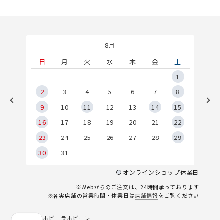
8月
土
日
月
火
水
木
金
土
5
1
2
2
3
4
5
6
7
8
9
9
10
11
12
13
14
15
6
16
17
18
19
20
21
22
23
24
25
26
27
28
29
30
31
オンラインショップ休業日
※Webからのご注文は、24時間承っております
※各実店舗の営業時間・休業日は
店舗情報
をご覧ください
ホビーラホビーレ