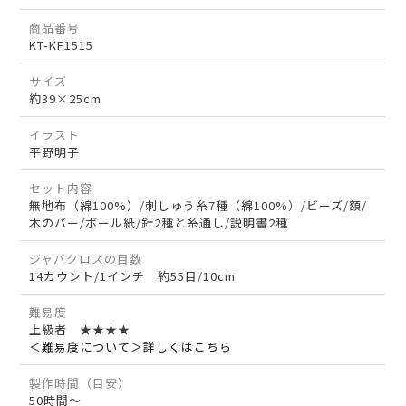
商品番号
KT-KF1515
サイズ
約39×25cm
イラスト
平野明子
セット内容
無地布（綿100%）/刺しゅう糸7種（綿100%）/ビーズ/額/
木のバー/ボール紙/針2種と糸通し/説明書2種
ジャバクロスの目数
14カウント/1インチ 約55目/10cm
難易度
上級者 ★★★★
＜難易度について＞詳しくはこちら
製作時間（目安）
50時間～