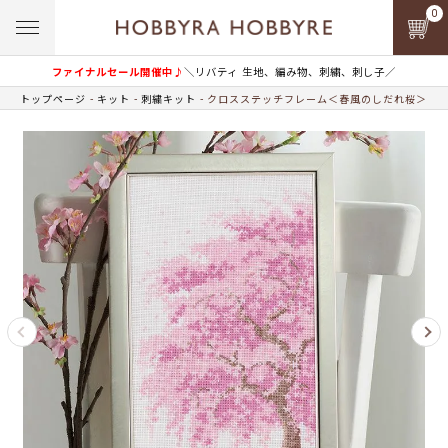
0
ファイナルセール開催中♪
＼リバティ 生地、編み物、刺繍、刺し子／
トップページ
キット
刺繍キット
クロスステッチフレーム＜春風のしだれ桜＞