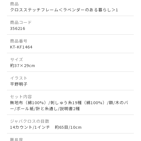
商品
クロスステッチフレーム＜ラベンダーのある暮らし＞1
商品コード
356216
商品番号
KT-KF1464
サイズ
約37×29cm
イラスト
平野明子
セット内容
無地布（綿100%）/刺しゅう糸19種（綿100%）/額/木のバ
ー/ボール紙/針と糸通し/説明書2種
ジャバクロスの目数
14カウント/1インチ 約65目/10cm
難易度