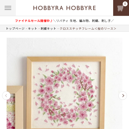
0
ファイナルセール開催中♪
＼リバティ 生地、編み物、刺繍、刺し子／
トップページ
キット
刺繍キット
クロスステッチフレーム＜桜のリース＞