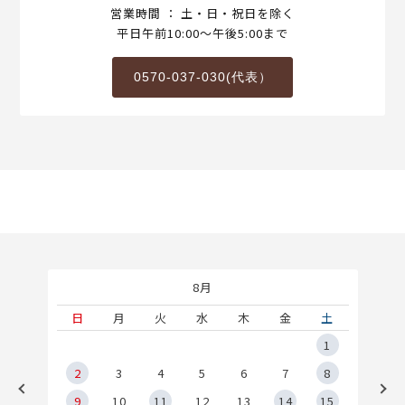
営業時間 ： 土・日・祝日を除く
平日午前10:00～午後5:00まで
0570-037-030(代表）
8月
土
日
月
火
水
木
金
土
5
1
2
2
3
4
5
6
7
8
9
9
10
11
12
13
14
15