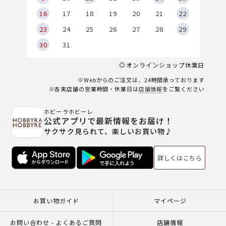
6
16
17
18
19
20
21
22
23
24
25
26
27
28
29
30
31
オンラインショップ休業日
※Webからのご注文は、24時間承っております
※各実店舗の営業時間・休業日は
店舗情報
をご覧ください
ホビーラホビーレ
公式アプリで最新情報をお届け！
サクサク見られて、楽しいお買い物♪
詳しくはこちら
お買い物ガイド
マイページ
お問い合わせ - よくあるご質問
店舗情報