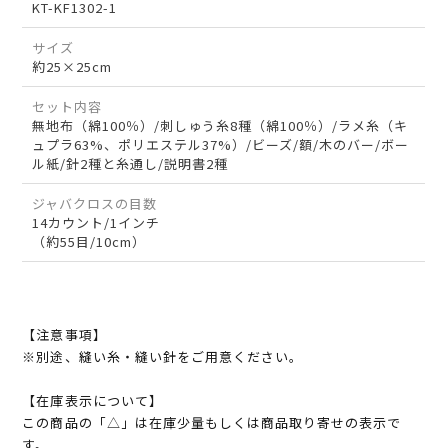
KT-KF1302-1
サイズ
約25×25cm
セット内容
無地布（綿100％）/刺しゅう糸8種（綿100％）/ラメ糸（キ
ュプラ63%、ポリエステル37%）/ビーズ/額/木のバー/ボー
ル紙/針2種と糸通し/説明書2種
ジャバクロスの目数
14カウント/1インチ
（約55目/10cm）
【注意事項】
※別途、縫い糸・縫い針をご用意ください。
【在庫表示について】
この商品の「△」は在庫少量もしくは商品取り寄せの表示で
す。