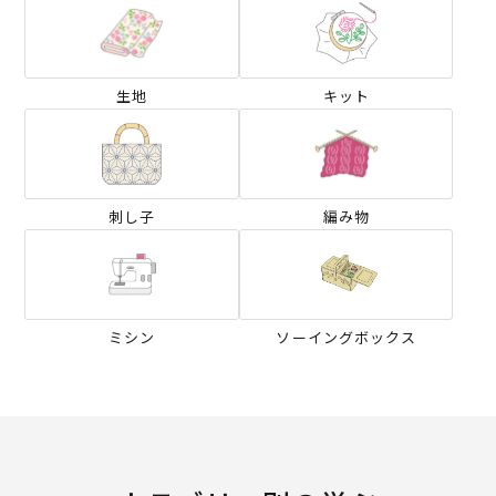
生地
キット
刺し子
編み物
ミシン
ソーイングボックス