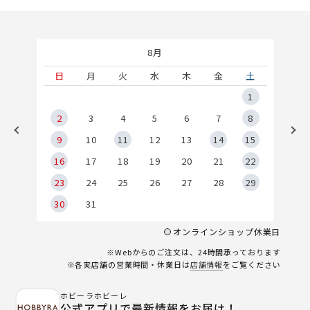
8月
土
日
月
火
水
木
金
土
5
1
2
2
3
4
5
6
7
8
9
9
10
11
12
13
14
15
6
16
17
18
19
20
21
22
23
24
25
26
27
28
29
30
31
オンラインショップ休業日
※Webからのご注文は、24時間承っております
※各実店舗の営業時間・休業日は
店舗情報
をご覧ください
ホビーラホビーレ
公式アプリで最新情報をお届け！