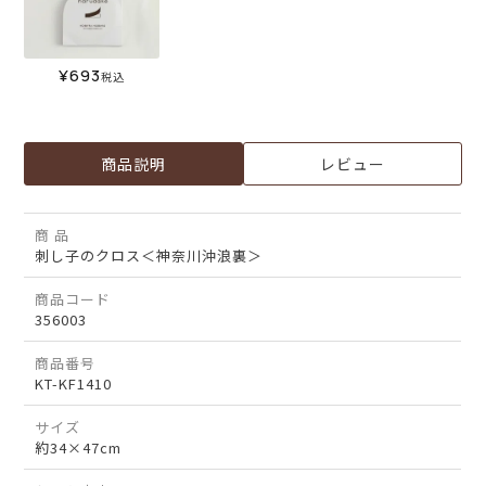
¥
693
税込
商品説明
レビュー
商 品
刺し子のクロス＜神奈川沖浪裏＞
商品コード
356003
商品番号
KT-KF1410
サイズ
約34×47cm