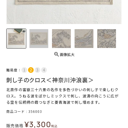
画像拡大
難易度：
刺し子のクロス＜神奈川沖浪裏＞
北斎作の富嶽三十六景の名作を多色づかいの刺し子で楽しむク
ロス。うねる波をぼかしミックスで刺し、波濤の向こうに広が
る空を伝統柄の霞つなぎと菱青海波で刺し埋めます。
商品コード
356003
¥
3,300
販売価格
税込