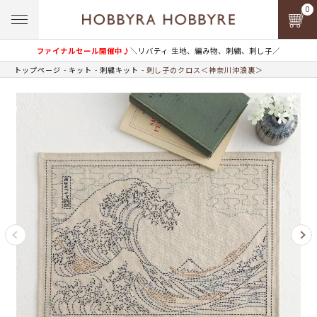
0
ファイナルセール開催中♪
＼リバティ 生地、編み物、刺繍、刺し子／
トップページ
キット
刺繍キット
刺し子のクロス＜神奈川沖浪裏＞