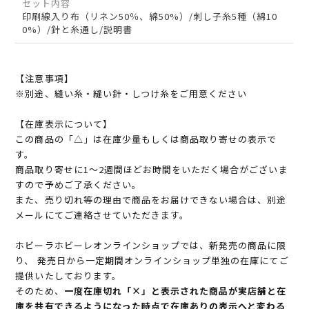
セット内容
印刷線入り布（リネン50％、綿50%）/刺し子糸5種（綿10
0%）/針と糸通し/説明書
【注意事項】
※別途、縫い糸・縫い針・しつけ糸をご用意ください
【在庫表示について】
この商品の「△」は在庫少量もしくは商品取り寄せの表示で
す。
商品取り寄せに1～2週間ほどお時間をいただく場合がございま
すので予めご了承ください。
また、売り切れ等の理由で商品をお届けできない場合は、別途
メールにてご連絡させていただきます。
ホビーラホビーレオンラインショップでは、新発売の商品に限
り、 発売日から一定期間オンラインショップ単独の在庫にてご
提供いたしております。
そのため、
一度在庫切れ「×」と表示された商品が実店舗と在
庫を共有できるようになった時点で在庫ありの表示へと変わる