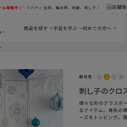
店舗情
ール開催中♪
＼リバティ 生地、編み物、刺繍、刺し子／
商品を探す
手芸を学ぶ
初めての方へ
料！
＞
難易度：
刺し子のクロ
様々な形のグラスボ
るアイテム。青系の
ーズをトッピング。