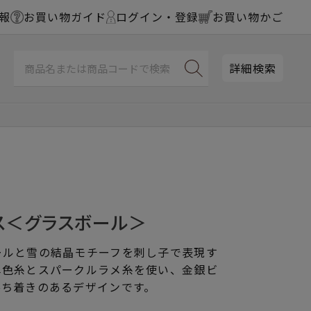
報
お買い物ガイド
ログイン・登録
お買い物かご
詳細検索
ス＜グラスボール＞
ールと雪の結晶モチーフを刺し子で表現す
単色糸とスパークルラメ糸を使い、金銀ビ
落ち着きのあるデザインです。