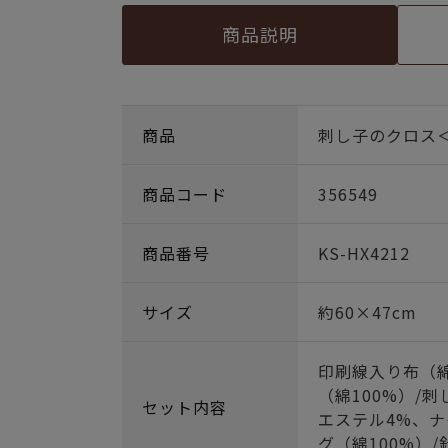
商品説明
商品
刺し子のクロス
商品コード
356549
商品番号
KS-HX4212
サイズ
約60×47cm
印刷線入り布（綿
（綿100%）/
セット内容
エステル4%、ナ
グ（綿100%）