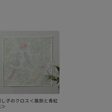
刺し子のクロス＜風鈴と青紅
葉＞