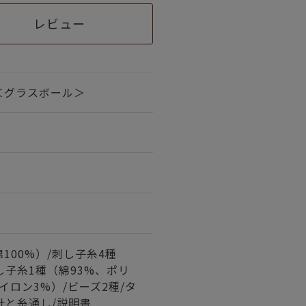
レビュー
＜グラスボール＞
100%）/刺し子糸4種
刺し子糸1種（綿93%、ポリ
イロン3%）/ビーズ2種/タ
/針と糸通し/説明書