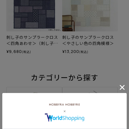
刺し子のサンプラークロス
刺し子のサンプラークロス
＜四角あわせ＞（刺し子糸
＜やさしい色の四角模様＞
なし）
¥9,680
¥13,200
(税込)
(税込)
カテゴリーから探す
生地
キット