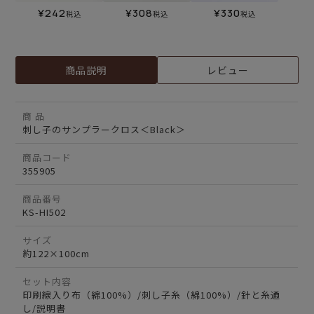
¥
242
¥
308
¥
330
税込
税込
税込
商品説明
レビュー
商 品
刺し子のサンプラークロス＜Black＞
商品コード
355905
商品番号
KS-HI502
サイズ
約122×100cm
セット内容
印刷線入り布（綿100%）/刺し子糸（綿100%）/針と糸通
し/説明書