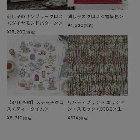
刺し子のサンプラークロス
刺し子のクロス＜雪景色＞
＜ダイヤモンドパターン＞
¥4,620
(税込)
¥13,200
(税込)
【8/10予約】ステッチクロ
リバティプリント エリジア
ス＜ティータイム＞
ン・スモック＜03BE＞生地
（ホビーラホビーレオリジ
¥6,710
¥374
(税込)
(税込)
ナル）2026SS