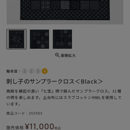
画像拡大
難易度：
刺し子のサンプラークロス＜Black＞
周囲を縁起の良い『七宝』柄で囲んだサンプラークロス。31種
の柄を楽しめます。土台布にはスラブコットン99BLを使用して
います。
商品コード
355905
¥
11,000
販売価格
税込