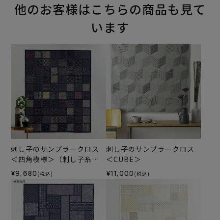
他のお客様はこちらの商品も見て
います
刺し子のサンプラークロス
刺し子のサンプラークロス
＜四角模様＞（刺し子糸な
＜CUBE＞
し）
¥9,680
¥11,000
(税込)
(税込)