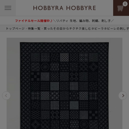
0
ファイナルセール開催中♪
＼リバティ 生地、編み物、刺繍、刺し子／
トップページ
特集一覧
買ったその日からチクチク楽しむホビーラホビーレの刺し