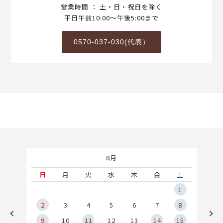
営業時間 ： 土・日・祝日を除く
平日午前10:00～午後5:00まで
0570-037-030(代表）
8月
土
日
月
火
水
木
金
土
5
1
2
2
3
4
5
6
7
8
9
9
10
11
12
13
14
15