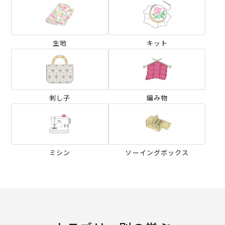
生地
キット
刺し子
編み物
ミシン
ソーイングボックス