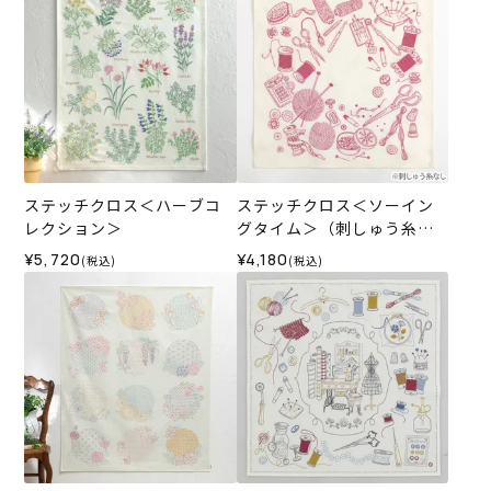
ステッチクロス＜ハーブコ
ステッチクロス＜ソーイン
レクション＞
グタイム＞（刺しゅう糸な
し）
¥5,720
¥4,180
(税込)
(税込)