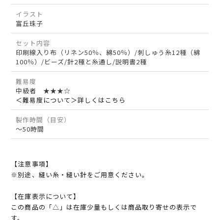
イラスト
富丘珠子
セット内容
印刷線入り布（リネン50％、綿50％）/刺しゅう糸12種（綿
100％）/ビーズ/針2種と糸通し/説明書2種
難易度
中級者 ★★★☆
＜難易度について＞詳しくはこちら
製作時間（目安）
～50時間
【注意事項】
※別途、縫い糸・縫い針をご用意ください。
【在庫表示について】
この商品の「△」は在庫少量もしくは商品取り寄せの表示で
す。