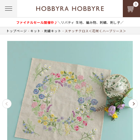
0
ファイナルセール開催中♪
＼リバティ 生地、編み物、刺繍、刺し子／
トップページ
キット
刺繍キット
ステッチクロス＜花咲くハーブリース＞