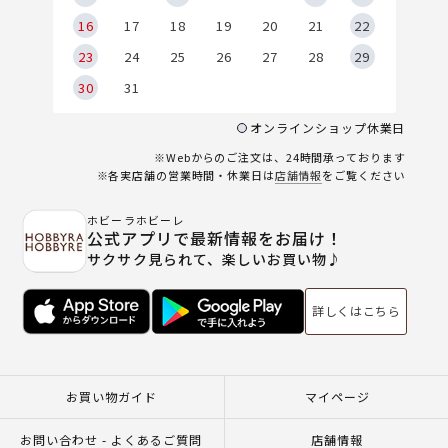
6
16
17
18
19
20
21
22
23
24
25
26
27
28
29
30
31
オンラインショップ休業日
※Webからのご注文は、24時間承っております
※各実店舗の営業時間・休業日は
店舗情報
をご覧ください
ホビーラホビーレ
公式アプリで最新情報をお届け！
サクサク見られて、楽しいお買い物♪
詳しくはこちら
お買い物ガイド
マイページ
お問い合わせ - よくあるご質問
店舗情報