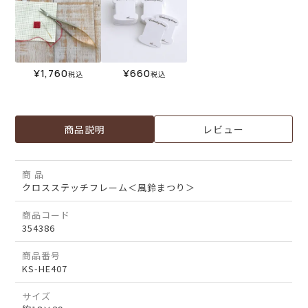
¥
1,760
¥
660
税込
税込
商品説明
レビュー
商 品
クロスステッチフレーム＜風鈴まつり＞
商品コード
354386
商品番号
KS-HE407
サイズ