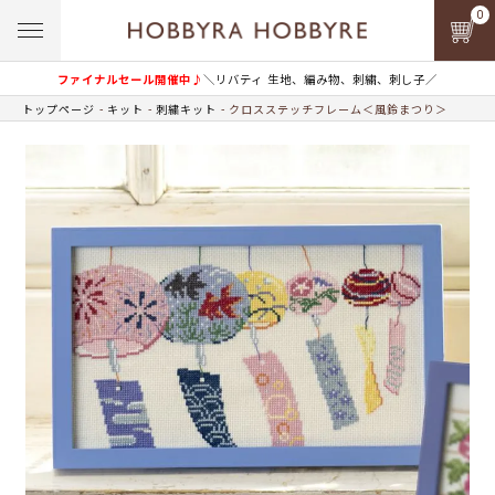
0
ファイナルセール開催中♪
＼リバティ 生地、編み物、刺繍、刺し子／
トップページ
キット
刺繍キット
クロスステッチフレーム＜風鈴まつり＞