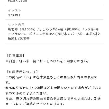
約18×29cm
イラスト
平野明子
セット内容
無地布（綿100%）/ししゅう糸14種（綿100%）/ラメ糸(キ
ュプラ65%、ポリエステル35%)/額/木のバー/ボール芯/針と
糸通し/説明書
【注意事項】
※別途、縫い糸・縫い針・しつけ糸をご用意ください。
【在庫表示について】
この商品の「△」は在庫少量もしくは商品取り寄せの表示で
す。
商品取り寄せに1～2週間ほどお時間をいただく場合がございま
すので予めご了承ください。
また、売り切れ等の理由で商品をお届けできない場合は、別途
メールにてご連絡させていただきます。