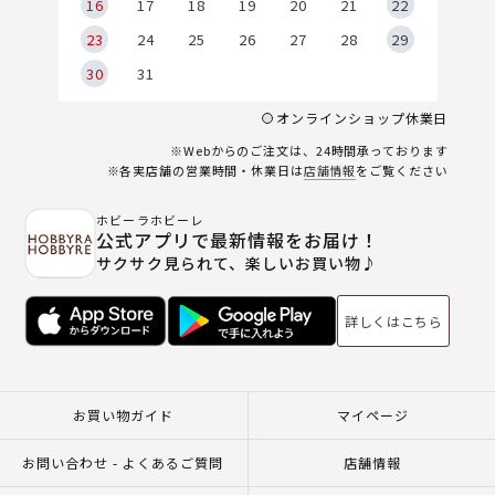
6
16
17
18
19
20
21
22
23
24
25
26
27
28
29
30
31
オンラインショップ休業日
※Webからのご注文は、24時間承っております
※各実店舗の営業時間・休業日は
店舗情報
をご覧ください
ホビーラホビーレ
公式アプリで最新情報をお届け！
サクサク見られて、楽しいお買い物♪
詳しくはこちら
お買い物ガイド
マイページ
お問い合わせ - よくあるご質問
店舗情報