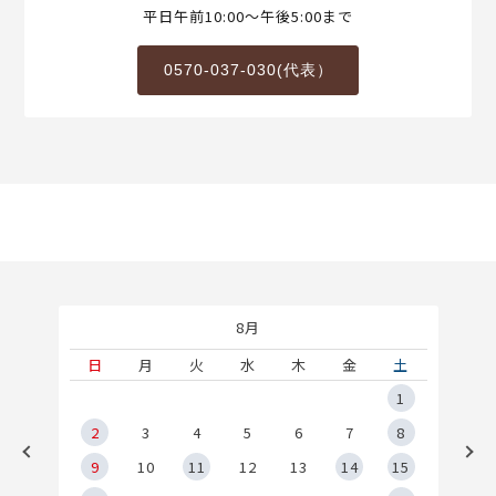
平日午前10:00～午後5:00まで
0570-037-030(代表）
8月
土
日
月
火
水
木
金
土
5
1
2
2
3
4
5
6
7
8
9
9
10
11
12
13
14
15