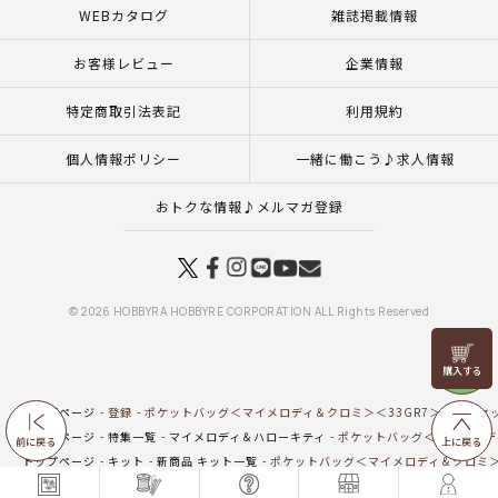
WEBカタログ
雑誌掲載情報
お客様レビュー
企業情報
特定商取引法表記
利用規約
個人情報ポリシー
一緒に働こう♪求人情報
おトクな情報♪メルマガ登録
© 2026 HOBBYRA HOBBYRE CORPORATION ALL Rights Reserved
リリヤン
フェア
トップページ
登録
ポケットバッグ＜マイメロディ＆クロミ＞＜33GR7＞（材料セ
トップページ
特集一覧
マイメロディ＆ハローキティ
ポケットバッグ＜マイメロデ
前に戻る
上に戻る
トップページ
キット
新商品 キット一覧
ポケットバッグ＜マイメロディ＆クロミ＞
トップページ
一覧はこちら(バッグ・ポーチ)
ポケットバッグ＜マイメロディ＆クロミ