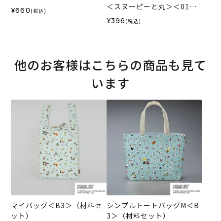
＜スヌーピーと丸＞＜01GR
¥660
(税込)
＞生地 ホビーラホビーレデ
¥396
(税込)
ザインコレクション
他のお客様はこちらの商品も見て
います
マイバッグ＜B3＞（材料セ
シンプルトートバッグM＜B
ット）
3＞（材料セット）