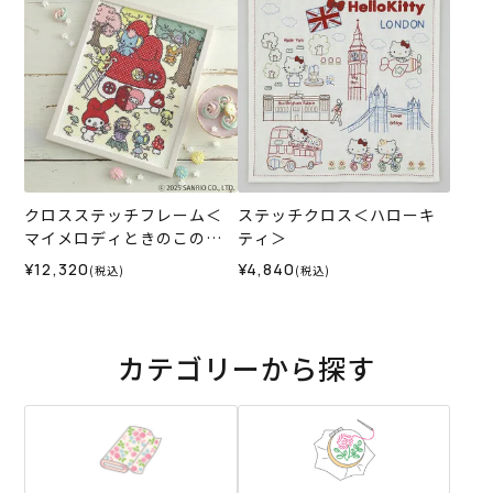
クロスステッチフレーム＜
ステッチクロス＜ハローキ
マイメロディときのこの森
ティ＞
＞
¥12,320
¥4,840
(税込)
(税込)
カテゴリーから探す