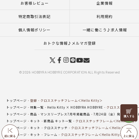
お客様レビュー
企業情報
特定商取引法表記
利用規約
個人情報ポリシー
一緒に働こう♪求人情報
おトクな情報♪メルマガ登録
© 2026 HOBBYRA HOBBYRE CORPORATION ALL Rights Reserved
トップページ
登録
クロスステッチフレーム＜Hello Kitty＞
トップページ
特集一覧
Hello Kitty × HOBBYRA HOBBYRE
クロスステッチフレーム＜
リリヤン
トップページ
商品
マンスリープレス7月号掲載商品
7月24日（金）発売の新商品
フェア
トップページ
キット
新商品 キット一覧
クロスステッチフレーム＜Hello Kitty＞
トップページ
キット
クロスステッチ
クロスステッチフレーム＜Hello Kitty＞
トップページ
キット
フレーム
クロスステッチフレーム＜Hello Kitty＞
前に戻る
上に戻る