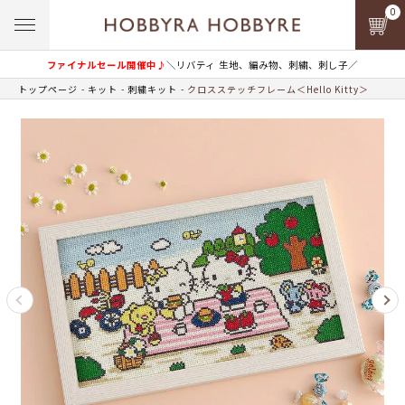
0
ファイナルセール開催中♪
＼リバティ 生地、編み物、刺繍、刺し子／
トップページ
キット
刺繍キット
クロスステッチフレーム＜Hello Kitty＞