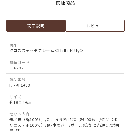
関連商品
商品説明
レビュー
商品
クロスステッチフレーム＜Hello Kitty＞
商品コード
356292
商品番号
KT-KF1493
サイズ
約18×29cm
セット内容
無地布（綿100%）/刺しゅう糸13種（綿100%）/タグ（ポ
リエステル100%）/額/木のバー/ボール紙/針と糸通し/説明
書2種