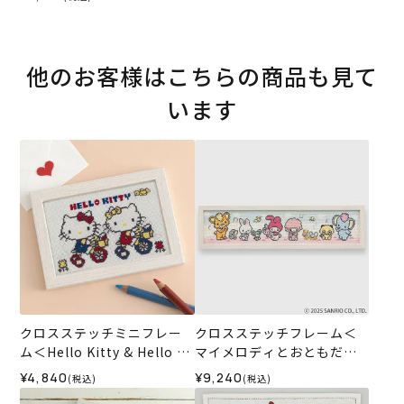
他のお客様はこちらの商品も見て
います
クロスステッチミニフレー
クロスステッチフレーム＜
ム＜Hello Kitty & Hello Mi
マイメロディとおともだち
mmy＞
＞
¥4,840
¥9,240
(税込)
(税込)