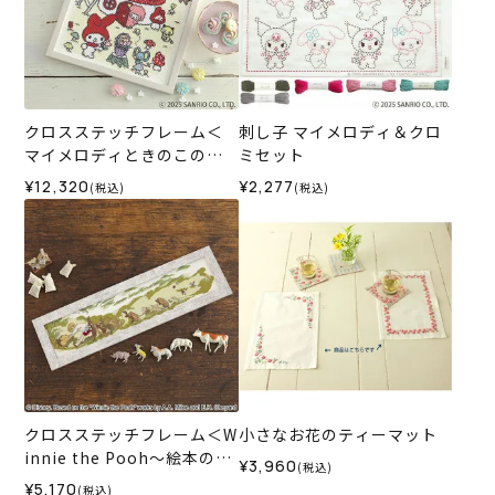
クロスステッチフレーム＜
刺し子 マイメロディ＆クロ
マイメロディときのこの森
ミセット
＞
¥12,320
¥2,277
(税込)
(税込)
クロスステッチフレーム＜W
小さなお花のティーマット
innie the Pooh～絵本の中
¥3,960
(税込)
から～＞
¥5,170
(税込)