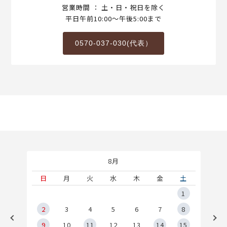
営業時間 ： 土・日・祝日を除く
平日午前10:00～午後5:00まで
0570-037-030(代表）
8月
土
日
月
火
水
木
金
土
5
1
2
2
3
4
5
6
7
8
9
9
10
11
12
13
14
15