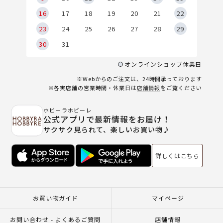
6
16
17
18
19
20
21
22
23
24
25
26
27
28
29
30
31
オンラインショップ休業日
※Webからのご注文は、24時間承っております
※各実店舗の営業時間・休業日は
店舗情報
をご覧ください
ホビーラホビーレ
公式アプリで最新情報をお届け！
サクサク見られて、楽しいお買い物♪
詳しくはこちら
お買い物ガイド
マイページ
お問い合わせ - よくあるご質問
店舗情報