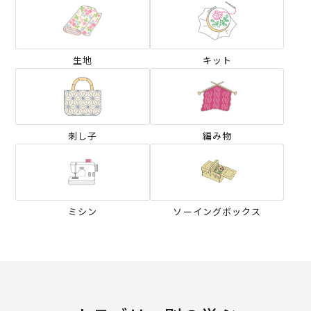
生地
キット
刺し子
編み物
ミシン
ソーイングボックス