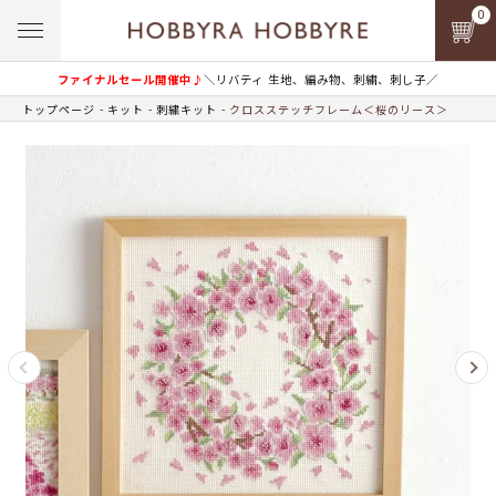
0
ファイナルセール開催中♪
＼リバティ 生地、編み物、刺繍、刺し子／
トップページ
キット
刺繍キット
クロスステッチフレーム＜桜のリース＞