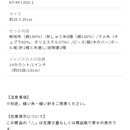
KT-KF1302-1
サイズ
約25×25cm
セット内容
無地布（綿100％）/刺しゅう糸8種（綿100％）/ラメ糸（キ
ュプラ63%、ポリエステル37%）/ビーズ/額/木のバー/ボー
ル紙/針2種と糸通し/説明書2種
ジャバクロスの目数
14カウント/1インチ
（約55目/10cm）
【注意事項】
※別途、縫い糸・縫い針をご用意ください。
【在庫表示について】
この商品の「△」は在庫少量もしくは商品取り寄せの表示で
す。