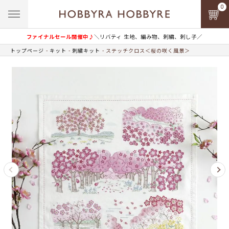
0
ファイナルセール開催中♪
＼リバティ 生地、編み物、刺繍、刺し子／
トップページ
キット
刺繍キット
ステッチクロス＜桜の咲く風景＞