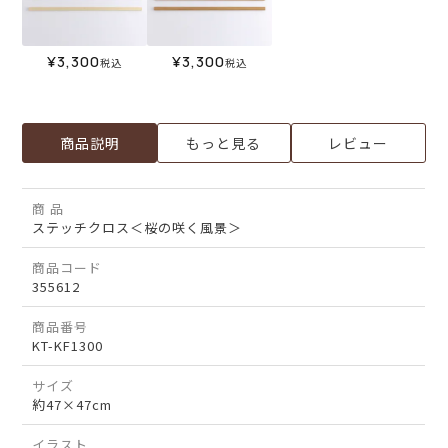
¥
3,300
¥
3,300
税込
税込
商品説明
もっと見る
レビュー
商 品
ステッチクロス＜桜の咲く風景＞
商品コード
355612
商品番号
KT-KF1300
サイズ
約47×47cm
イラスト