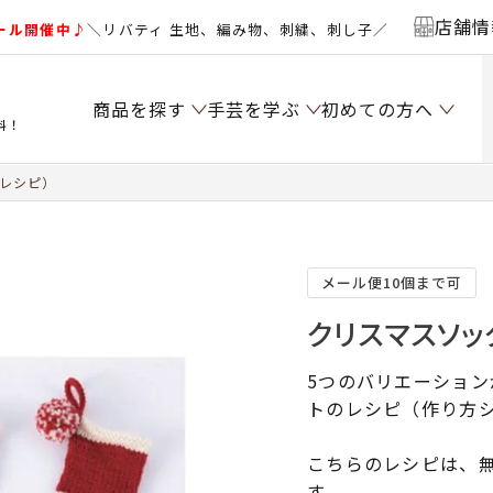
店舗情
ール開催中♪
＼リバティ 生地、編み物、刺繍、刺し子／
商品を探す
手芸を学ぶ
初めての方へ
料！
レシピ）
メール便10個まで可
クリスマスソッ
5つのバリエーショ
トのレシピ（作り方
こちらのレシピは、無
す。