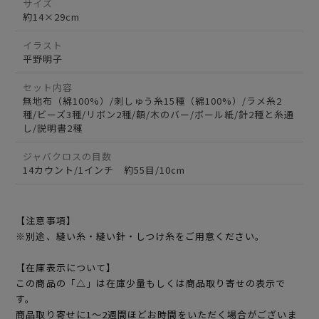
サイズ
約14×29cm
イラスト
平野明子
セット内容
無地布（綿100%）/刺しゅう糸15種（綿100%）/ラメ糸2
種/ビーズ3種/リボン2種/額/木のバー/ボール紙/針2種と糸通
し/説明書2種
ジャバクロスの目数
14カウント/1インチ 約55目/10cm
【注意事項】
※別途、縫い糸・縫い針・しつけ糸をご用意ください。
【在庫表示について】
この商品の「△」は在庫少量もしくは商品取り寄せの表示で
す。
商品取り寄せに1～2週間ほどお時間をいただく場合がございま