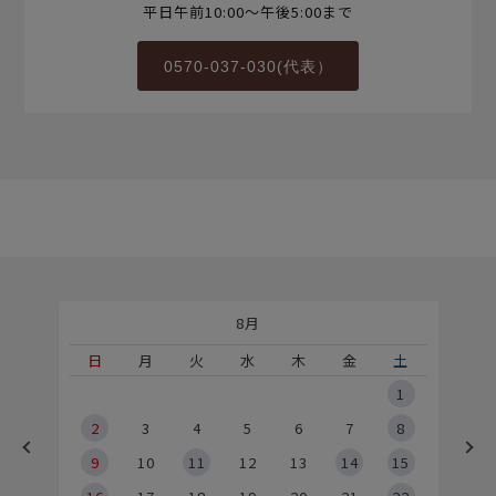
平日午前10:00～午後5:00まで
0570-037-030(代表）
8月
土
日
月
火
水
木
金
土
5
1
2
2
3
4
5
6
7
8
9
9
10
11
12
13
14
15