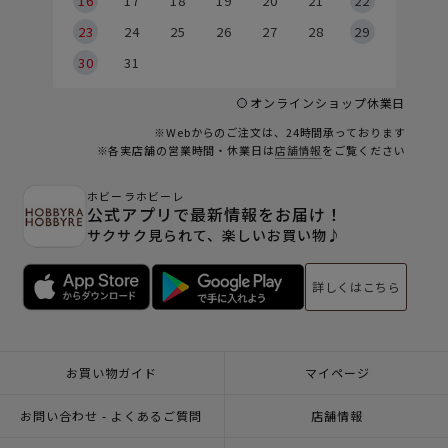
6
16
17
18
19
20
21
22
23
24
25
26
27
28
29
30
31
オンラインショップ休業日
※Webからのご注文は、24時間承っております
※各実店舗の営業時間・休業日は
店舗情報
をご覧ください
ホビーラホビーレ
公式アプリで最新情報をお届け！
サクサク見られて、楽しいお買い物♪
詳しくはこちら
お買い物ガイド
マイページ
お問い合わせ - よくあるご質問
店舗情報