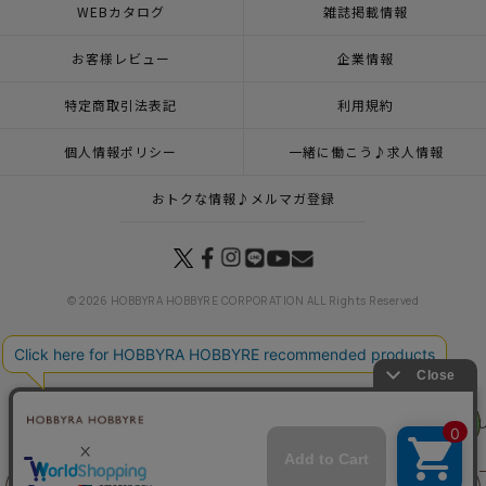
WEBカタログ
雑誌掲載情報
お客様レビュー
企業情報
特定商取引法表記
利用規約
個人情報ポリシー
一緒に働こう♪求人情報
おトクな情報♪メルマガ登録
© 2026 HOBBYRA HOBBYRE CORPORATION ALL Rights Reserved
トップページ
登録
クロスステッチフレーム＜クリスマスカー＞
リリヤン
トップページ
７月24日(金)より価格改定になるアイテム一覧
「価格改定対象」刺
フェア
トップページ
商品
クロスステッチフレーム＜クリスマスカー＞
トップページ
キット
新商品 キット一覧
クロスステッチフレーム＜クリスマスカ