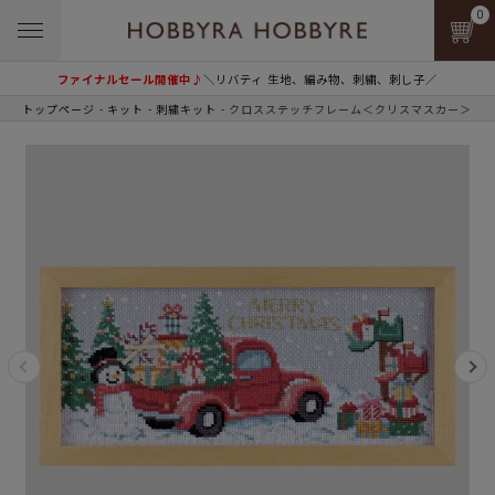
0
ファイナルセール開催中♪
＼リバティ 生地、編み物、刺繍、刺し子／
トップページ
キット
刺繍キット
クロスステッチフレーム＜クリスマスカー＞