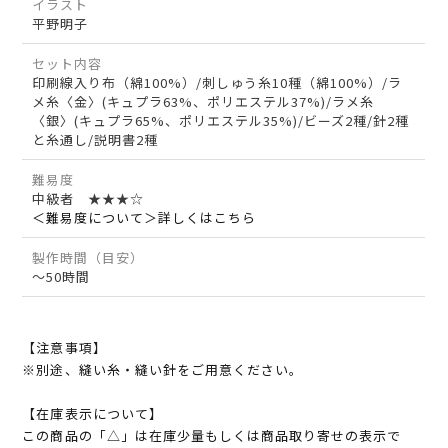
イラスト
平野明子
セット内容
印刷線入り布（綿100%）/刺しゅう糸10種（綿100%）/ラ
メ糸〈金〉(キュプラ63%、ポリエステル37%)/ラメ糸
〈銀〉(キュプラ65%、ポリエステル35%)/ビーズ2種/針2種
と糸通し/説明書2種
難易度
中級者 ★★★☆
＜難易度について＞詳しくはこちら
製作時間（目安）
～50時間
【注意事項】
※別途、縫い糸・縫い針をご用意ください。
【在庫表示について】
この商品の「△」は在庫少量もしくは商品取り寄せの表示で