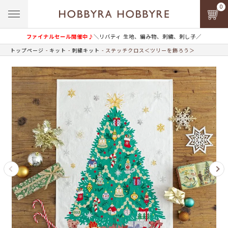
0
ファイナルセール開催中♪
＼リバティ 生地、編み物、刺繍、刺し子／
トップページ
キット
刺繍キット
ステッチクロス＜ツリーを飾ろう＞