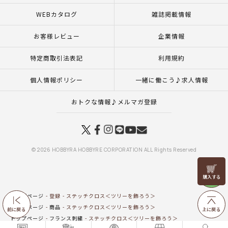
WEBカタログ
雑誌掲載情報
お客様レビュー
企業情報
特定商取引法表記
利用規約
個人情報ポリシー
一緒に働こう♪求人情報
おトクな情報♪メルマガ登録
© 2026 HOBBYRA HOBBYRE CORPORATION ALL Rights Reserved
リリヤン
フェア
トップページ
登録
ステッチクロス＜ツリーを飾ろう＞
トップページ
商品
ステッチクロス＜ツリーを飾ろう＞
前に戻る
上に戻る
トップページ
フランス刺繍
ステッチクロス＜ツリーを飾ろう＞