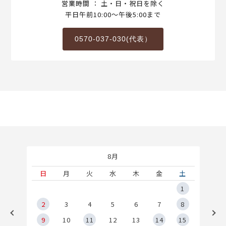
営業時間 ： 土・日・祝日を除く
平日午前10:00～午後5:00まで
0570-037-030(代表）
8月
土
日
月
火
水
木
金
土
5
1
2
2
3
4
5
6
7
8
9
9
10
11
12
13
14
15