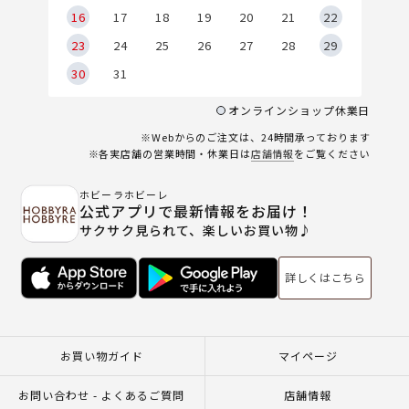
6
16
17
18
19
20
21
22
23
24
25
26
27
28
29
30
31
オンラインショップ休業日
※Webからのご注文は、24時間承っております
※各実店舗の営業時間・休業日は
店舗情報
をご覧ください
ホビーラホビーレ
公式アプリで最新情報をお届け！
サクサク見られて、楽しいお買い物♪
詳しくはこちら
お買い物ガイド
マイページ
お問い合わせ - よくあるご質問
店舗情報