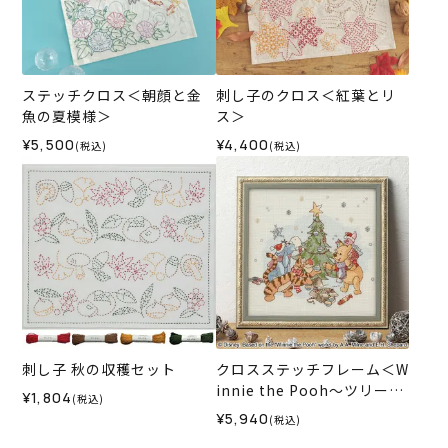
ステッチクロス＜朝顔と金
刺し子のクロス＜紅葉とリ
魚の夏模様＞
ス＞
¥5,500
¥4,400
(税込)
(税込)
刺し子 秋の収穫セット
クロスステッチフレーム＜W
innie the Pooh～ツリーの
¥1,804
(税込)
飾りつけ～＞
¥5,940
(税込)