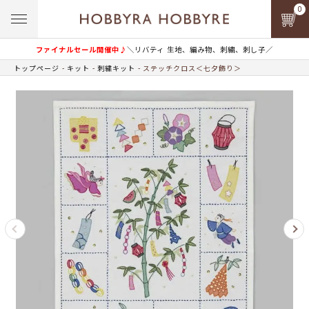
0
ファイナルセール開催中♪
＼リバティ 生地、編み物、刺繍、刺し子／
トップページ
キット
刺繍キット
ステッチクロス＜七夕飾り＞