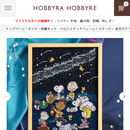
0
ファイナルセール開催中♪
＼リバティ 生地、編み物、刺繍、刺し子／
トップページ
キット
刺繍キット
クロスステッチフレーム＜スヌーピー 星空の下