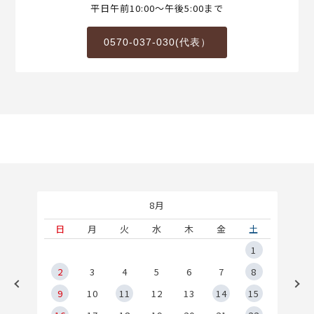
平日午前10:00～午後5:00まで
0570-037-030(代表）
8月
土
日
月
火
水
木
金
土
5
1
2
2
3
4
5
6
7
8
9
9
10
11
12
13
14
15