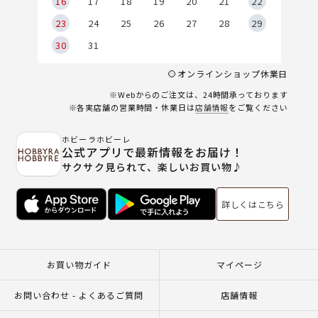
6
16
17
18
19
20
21
22
23
24
25
26
27
28
29
30
31
オンラインショップ休業日
※Webからのご注文は、24時間承っております
※各実店舗の営業時間・休業日は
店舗情報
をご覧ください
ホビーラホビーレ
公式アプリで最新情報をお届け！
サクサク見られて、楽しいお買い物♪
詳しくはこちら
お買い物ガイド
マイページ
お問い合わせ - よくあるご質問
店舗情報