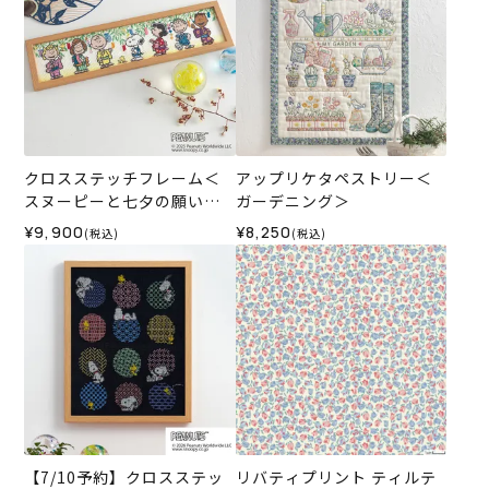
クロスステッチフレーム＜
アップリケタペストリー＜
スヌーピーと七夕の願いご
ガーデニング＞
と＞
¥9,900
¥8,250
(税込)
(税込)
【7/10予約】クロスステッ
リバティプリント ティルテ