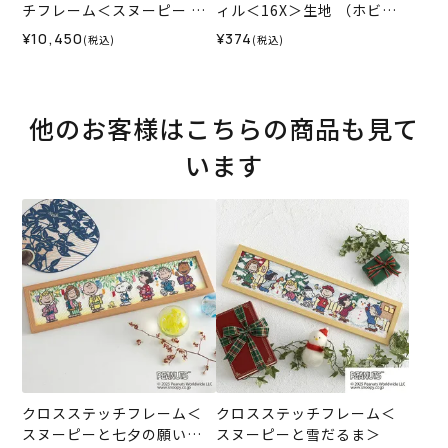
チフレーム＜スヌーピー 刺
ィル＜16X＞生地 （ホビー
し子時間＞
ラホビーレオリジナル）202
¥10,450
¥374
(税込)
(税込)
6SS
他のお客様はこちらの商品も見て
います
クロスステッチフレーム＜
クロスステッチフレーム＜
スヌーピーと七夕の願いご
スヌーピーと雪だるま＞