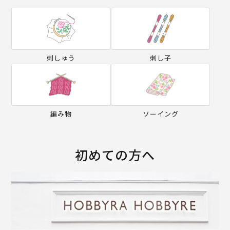
刺しゅう
刺し子
編み物
ソーイング
初めての方へ