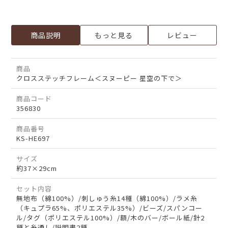
商品説明
もっと見る
レビュー
商品
クロスステッチフレーム＜スヌーピー 星空の下で＞
商品コード
356830
商品番号
KS-HE697
サイズ
約37×29cm
セット内容
無地布（綿100%）/刺しゅう糸14種（綿100%）/ラメ糸
（キュプラ65%、ポリエステル35%）/ビーズ/スパンコー
ル/タグ（ポリエステル100%）/額/木のバー/ボール紙/針2
種と糸通し/説明書2種