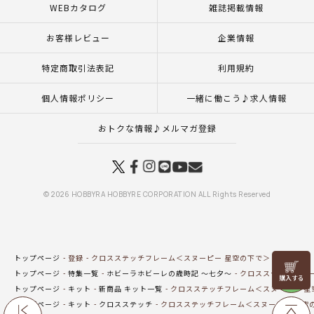
WEBカタログ
雑誌掲載情報
お客様レビュー
企業情報
特定商取引法表記
利用規約
個人情報ポリシー
一緒に働こう♪求人情報
おトクな情報♪メルマガ登録
© 2026 HOBBYRA HOBBYRE CORPORATION ALL Rights Reserved
トップページ
登録
クロスステッチフレーム＜スヌーピー 星空の下で＞
リリヤン
トップページ
特集一覧
ホビーラホビーレの歳時記 ～七夕～
クロスステッチフレー
フェア
トップページ
キット
新商品 キット一覧
クロスステッチフレーム＜スヌーピー 星
トップページ
キット
クロスステッチ
クロスステッチフレーム＜スヌーピー 星空