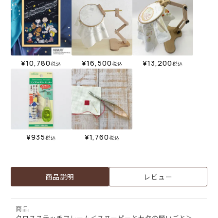
¥
10,780
¥
16,500
¥
13,200
税込
税込
税込
¥
935
¥
1,760
税込
税込
商品説明
レビュー
商品
クロスステッチフレーム＜スヌーピーと七夕の願いごと＞