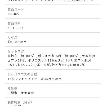
商品コード
356465
商品番号
KS-HE667
サイズ
約13×50cm
セット内容
無地布（綿100%）/刺しゅう糸15種（綿100%）/ラメ糸(キ
ュプラ63%、ポリエステル37%)/タグ（ポリエステル10
0%）/額/木のバー/ボール紙/針と糸通し/説明書2種
ジャバクロスの目数
14カウント/1インチ 約55目/10cm
難易度
中級者 ★★★☆
製作時間（目安）