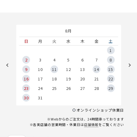
8月
土
日
月
火
水
木
金
土
5
1
2
2
3
4
5
6
7
8
9
9
10
11
12
13
14
15
6
16
17
18
19
20
21
22
23
24
25
26
27
28
29
30
31
オンラインショップ休業日
※Webからのご注文は、24時間承っております
※各実店舗の営業時間・休業日は
店舗情報
をご覧ください