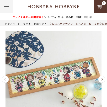
0
ファイナルセール開催中♪
＼リバティ 生地、編み物、刺繍、刺し子／
トップページ
キット
刺繍キット
クロスステッチフレーム＜スヌーピーと七夕の