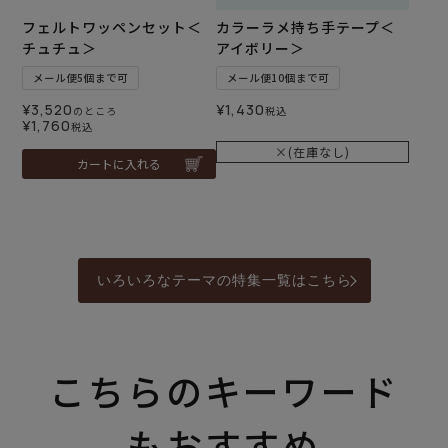
フェルトワッペンセット＜
カラーラメ持ち手テープ＜
チュチュ＞
アイボリー＞
メール便5個まで可
メール便10個まで可
¥
3,520
¥
1,430
のところ
税込
¥
1,760
税込
×(在庫なし)
カートに入れる
いろいろなテーマの特集一覧はこちら
こちらのキーワード
もおすすめ