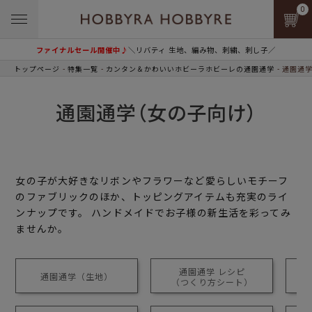
0
ファイナルセール開催中♪
＼リバティ 生地、編み物、刺繍、刺し子／
トップページ
特集一覧
カンタン＆かわいいホビーラホビーレの通園通学
通園通学
通園通学（女の子向け）
女の子が大好きなリボンやフラワーなど愛らしいモチーフ
のファブリックのほか、トッピングアイテムも充実のライ
ンナップです。 ハンドメイドでお子様の新生活を彩ってみ
ませんか。
通園通学 レシピ
通園通学（生地）
ワ
（つくり方シート）