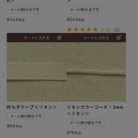
H＞
＞
メール便2mまで可
メール便2mまで可
¥
242
¥
242
税込
税込
5.00
（1）
カートに入れる
カートに入れる
持ち手テープ＜リネン＞
リネンカラーコード・3mm
＜リネン＞
メール便30個まで可
メール便30個まで可
¥
66
税込
¥
16
税込