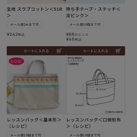
生地 スラブコットン＜51R
持ち手テープ・ステッチ＜
＞
淡ピンク＞
メール便2mまで可
メール便30個まで可
¥
242
¥
66
税込
のところ
¥
46
税込
カートに入れる
カートに入れる
レッスンバッグ＜基本形＞
レッスンバッグ＜口側別布
（レシピ）
＞（レシピ）
メール便10個まで可
メール便10個まで可