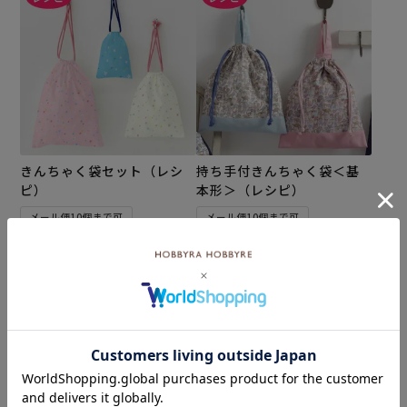
きんちゃく袋セット（レシ
持ち手付きんちゃく袋＜基
ピ）
本形＞（レシピ）
メール便10個まで可
メール便10個まで可
¥
110
¥
110
税込
税込
カートに入れる
カートに入れる