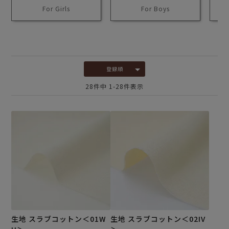
For Girls
For Boys
通
登録順
28
件中
1
-
28
件表示
生地 スラブコットン＜01W
生地 スラブコットン＜02IV