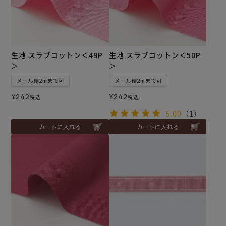
生地 スラブコットン＜49P
生地 スラブコットン＜50P
＞
＞
メール便2mまで可
メール便2mまで可
¥
242
¥
242
税込
税込
5.00
（1）
カートに入れる
カートに入れる