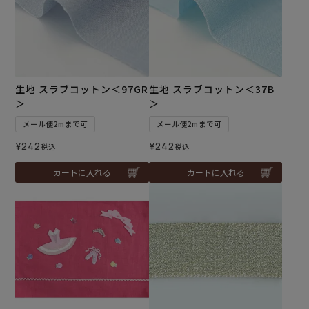
生地 スラブコットン＜97GR
生地 スラブコットン＜37B
＞
＞
メール便2mまで可
メール便2mまで可
¥
242
¥
242
税込
税込
カートに入れる
カートに入れる