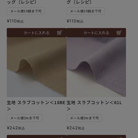
ッグ（レシピ）
グ（レシピ）
メール便10個まで可
メール便10個まで可
¥
110
¥
110
税込
税込
カートに入れる
カートに入れる
生地 スラブコットン＜18BE
生地 スラブコットン＜61L
＞
＞
メール便2mまで可
メール便2mまで可
¥
242
¥
242
税込
税込