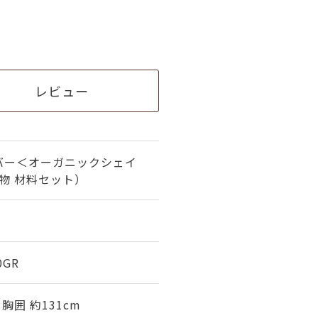
レビュー
バー＜オーガニックシェイ
み物 材料セット）
0GR
 胸囲 約131cm