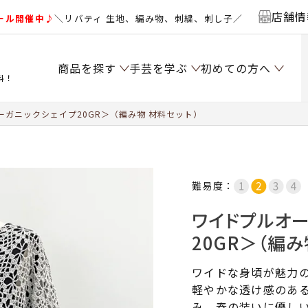
店舗情
ール開催中♪
＼リバティ 生地、編み物、刺繍、刺し子／
商品を探す
手芸を学ぶ
初めての方へ
料！
ガニックシェイプ20GR＞（編み物 材料セット）
難易度：
ワイドプルオ
20GR＞（編み
ワイドな身頃が魅力
軽やかな透け感のあ
み、春の装いに優し