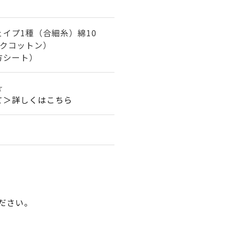
イプ1種（合細糸）綿10
ックコットン）
方シート）
☆
て＞詳しくはこちら
ださい。