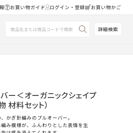
報
お買い物ガイド
ログイン・登録
お買い物かご
詳細検索
ーバー＜オーガニックシェイプ
物 材料セット）
の、かぎ針編みのプルオーバー。
る編み模様が、ふんわりとした表情を生
い抜け感を添えてくれます。