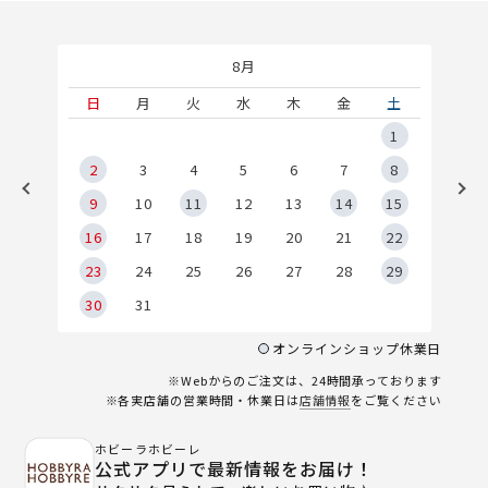
8月
土
日
月
火
水
木
金
土
5
1
2
2
3
4
5
6
7
8
9
9
10
11
12
13
14
15
6
16
17
18
19
20
21
22
23
24
25
26
27
28
29
30
31
オンラインショップ休業日
※Webからのご注文は、24時間承っております
※各実店舗の営業時間・休業日は
店舗情報
をご覧ください
ホビーラホビーレ
公式アプリで最新情報をお届け！