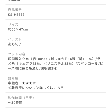
商品番号
KS-HE698
サイズ
約60×47cm
イラスト
髙野紀子
セット内容
印刷線入り布（綿100%）/刺しゅう糸16種（綿100%）/ラ
メ糸（キュプラ65%、ポリエステル35%）/スパンコール/ビ
ーズ/針2種と糸通し/説明書2種
難易度
中級者 ★★★☆
＜難易度について＞詳しくはこちら
製作時間（目安）
～50時間