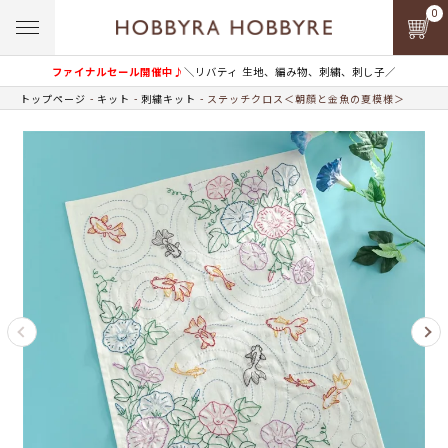
0
ファイナルセール開催中♪
＼リバティ 生地、編み物、刺繍、刺し子／
トップページ
キット
刺繍キット
ステッチクロス＜朝顔と金魚の夏模様＞