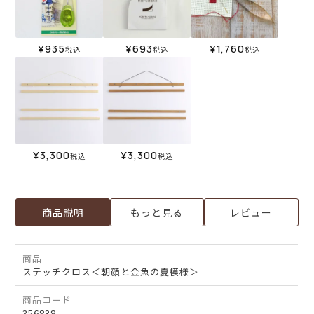
¥
935
¥
693
¥
1,760
税込
税込
税込
¥
3,300
¥
3,300
税込
税込
商品説明
もっと見る
レビュー
商品
ステッチクロス＜朝顔と金魚の夏模様＞
商品コード
356838