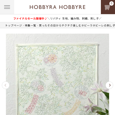
0
ファイナルセール開催中♪
＼リバティ 生地、編み物、刺繍、刺し子／
トップページ
特集一覧
買ったその日からチクチク楽しむホビーラホビーレの刺し