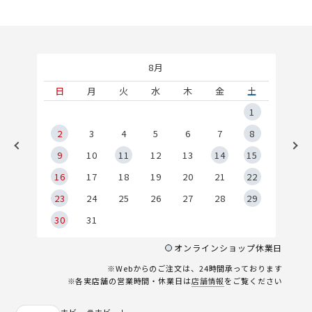
8月
土
日
月
火
水
木
金
土
5
1
2
2
3
4
5
6
7
8
9
9
10
11
12
13
14
15
6
16
17
18
19
20
21
22
23
24
25
26
27
28
29
30
31
オンラインショップ休業日
※Webからのご注文は、24時間承っております
※各実店舗の営業時間・休業日は
店舗情報
をご覧ください