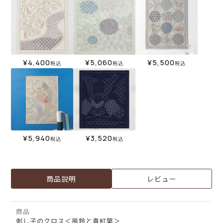
¥
4,400
¥
5,060
¥
5,500
税込
税込
税込
¥
5,940
¥
3,520
税込
税込
商品説明
レビュー
商品
刺し子のクロス＜風鈴と青紅葉＞