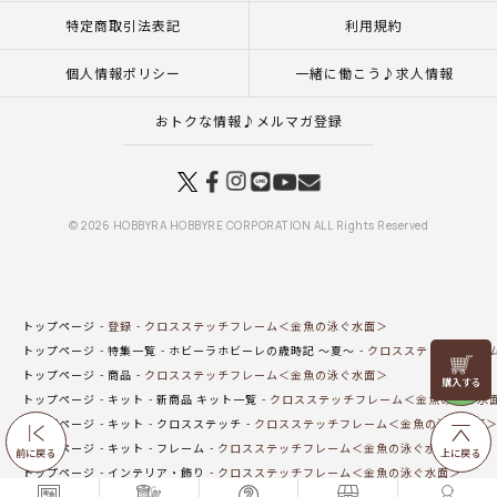
特定商取引法表記
利用規約
個人情報ポリシー
一緒に働こう♪求人情報
おトクな情報♪メルマガ登録
© 2026 HOBBYRA HOBBYRE CORPORATION ALL Rights Reserved
トップページ
登録
クロスステッチフレーム＜金魚の泳ぐ水面＞
トップページ
特集一覧
ホビーラホビーレの歳時記 ～夏～
クロスステッチフレー
リリヤン
トップページ
商品
クロスステッチフレーム＜金魚の泳ぐ水面＞
フェア
トップページ
キット
新商品 キット一覧
クロスステッチフレーム＜金魚の泳ぐ水
トップページ
キット
クロスステッチ
クロスステッチフレーム＜金魚の泳ぐ水面
トップページ
キット
フレーム
クロスステッチフレーム＜金魚の泳ぐ水面＞
前に戻る
上に戻る
トップページ
インテリア・飾り
クロスステッチフレーム＜金魚の泳ぐ水面＞
トップページ
商品
マンスリープレス5月号掲載商品
5月25日（月）発売の商品