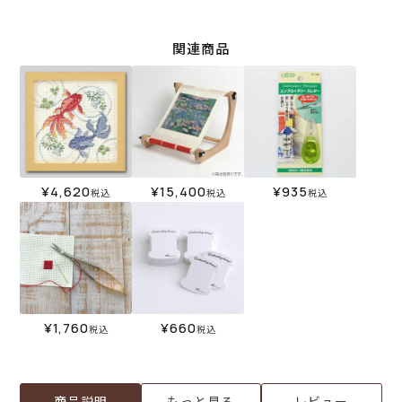
関連商品
¥
4,620
¥
15,400
¥
935
税込
税込
税込
¥
1,760
¥
660
税込
税込
商品説明
もっと見る
レビュー