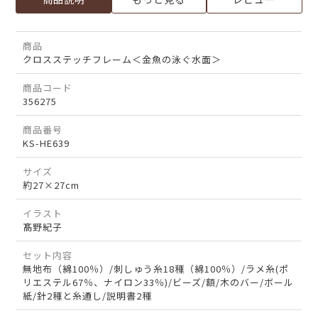
商品
クロスステッチフレーム＜金魚の泳ぐ水面＞
商品コード
356275
商品番号
KS-HE639
サイズ
約27×27cm
イラスト
髙野紀子
セット内容
無地布（綿100％）/刺しゅう糸18種（綿100％）/ラメ糸(ポ
リエステル67％、ナイロン33％)/ビーズ/額/木のバー/ボール
紙/針2種と糸通し/説明書2種